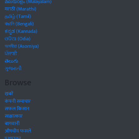
മലയാളം (Malayalam)
मराठी (Marathi)
தமிழ் (Tamil)
বাঙালি (Bengali)
ಕನ್ನಡ (Kannada)
ଓଡିଆ (Odia)
অসমীয়া (Asomiya)
ਪੰਜਾਬੀ
తెలుగు
ગુજરાતી
Browse
खबरें
कंपनी समाचार
सफल किसान
साक्षात्कार
बागवानी
औषधीय फसलें
पशुपालन