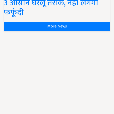
3 आसान घरेलू तरीके, नहीं लगेगी
फफूंदी
More News