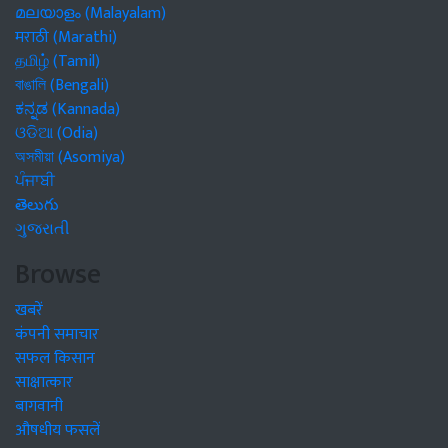
മലയാളം (Malayalam)
मराठी (Marathi)
தமிழ் (Tamil)
বাঙালি (Bengali)
ಕನ್ನಡ (Kannada)
ଓଡିଆ (Odia)
অসমীয়া (Asomiya)
ਪੰਜਾਬੀ
తెలుగు
ગુજરાતી
Browse
खबरें
कंपनी समाचार
सफल किसान
साक्षात्कार
बागवानी
औषधीय फसलें