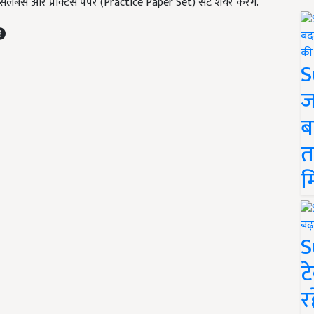
सिलेबस और प्रैक्टिस पेपर (Practice Paper Set) सेट शेयर करेंगे.
S
ज
ब
त
म
S
ट
र