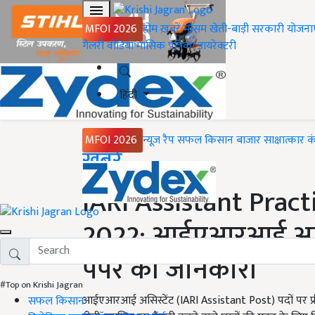
MFOI 2026
होम
ख़बरें
मौसम
खेती-बाड़ी
सरकारी योजना
गैलरी
वीडियो
मासिक पत्रिका
डायरेक्टरी
हिंदी
MFOI 2026
न्यूज़ रैप
सफल किसान
बाजार
साक्षात्कार
क
Home
ख़बरें
IARI Assistant Pract
2022: आईएआरआई असिस्टें
पेपर की जानकारी
#Top on Krishi Jagran
आईएआरआई असिस्टेंट (IARI Assistant Post) पदों पर प्र
सफल किसान