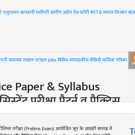
एं
पशुपालन
बागवानी
मशीनरी
ग्रामीण उद्योग
वेब स्टोरी
#FTB
सफल किसान
बाज
ंपनी समाचार
लाइफ स्टाइल
Jobs
विविध
सम्पादकीय
वीडियो
मासिक पत्रिका
#T
ice Paper & Syllabus
ट परीक्षा पैटर्न व प्रैक्टिस
T
ीलिम्स परीक्षा (Prelims Exam) आयोजित जून के आखरी सप्ताह में