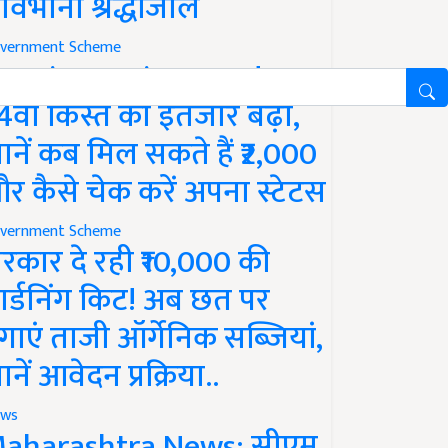
ावभीनी श्रद्धांजलि
vernment Scheme
M Kisan Yojana Update:
4वीं किस्त का इंतजार बढ़ा,
ानें कब मिल सकते हैं ₹2,000
र कैसे चेक करें अपना स्टेटस
vernment Scheme
रकार दे रही ₹10,000 की
ार्डनिंग किट! अब छत पर
गाएं ताजी ऑर्गेनिक सब्जियां,
ानें आवेदन प्रक्रिया..
ws
aharashtra News: सीएम