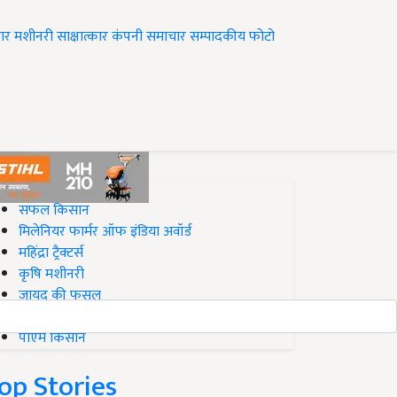
ार
मशीनरी
साक्षात्कार
कंपनी समाचार
सम्पादकीय
फोटो
op on Krishi Jagran
सफल किसान
मिलेनियर फार्मर ऑफ इंडिया अवॉर्ड
महिंद्रा ट्रैक्टर्स
कृषि मशीनरी
जायद की फसल
बिज़नेस आइडियाज
पीएम किसान
op Stories