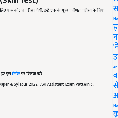
ं के लिए एक कौशल परीक्षा होगी. उन्हें एक कंप्यूटर प्रवीणता परीक्षा के लिए
स
Ne
इ
न
'
उ
An
के इए इस
लिंक
पर क्लिक करें.
ब
Paper & Syllabus 2022: IARI Assistant Exam Pattern &
स
आ
Ne
क
bs
IARI
ICAR IARI Assistant