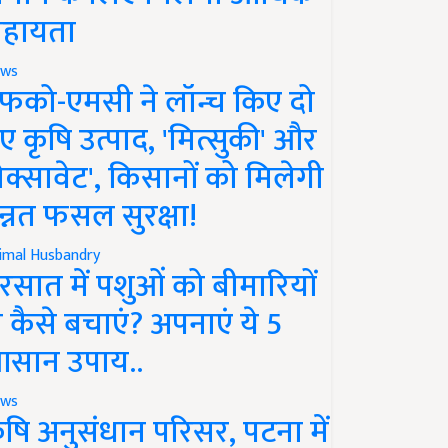
हायता
ws
फको-एमसी ने लॉन्च किए दो
ए कृषि उत्पाद, 'मित्सुकी' और
नेक्सावेट', किसानों को मिलेगी
न्नत फसल सुरक्षा!
imal Husbandry
रसात में पशुओं को बीमारियों
े कैसे बचाएं? अपनाएं ये 5
सान उपाय..
ws
ृषि अनुसंधान परिसर, पटना में