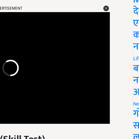
ERTISEMENT
द
ए
क
न
Li
ब
न
आ
Ne
ग
स
(
Skill Test)
ल