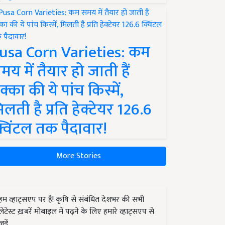
usa Corn Varieties: कम
मय में तैयार हो जाती हैं
क्का की ये पांच किस्में,
िलती है प्रति हेक्टेयर 126.6
्विंटल तक पैदावार!
More Stories
हम व्हाट्सएप पर हैं! कृषि से संबंधित देशभर की सभी
लेटेस्ट ख़बरें मोबाइल में पढ़ने के लिए हमारे व्हाट्सएप से
जुड़ें.