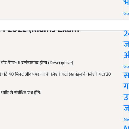
भ
Go
P
र्न
2022 (Mains Exam
2
ज
औ
ा और पेपर- II वर्णनात्मक होगा (Descriptive)
Go
स
 घंटे 40 मिनट और पेपर- II के लिए 1 घंटा (स्क्राइब के लिए 1 घंटा 20
ग
आदि से संबंधित प्रश्न होंगे.
उ
ज
Ne
M