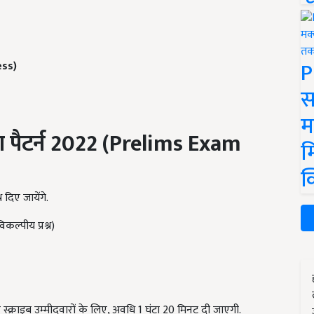
P
ess)
स
म
 पैटर्न
2022 (Prelims Exam
म
क
्न दिए जायेंगे.
विकल्पीय प्रश्न)
र स्क्राइब उम्मीदवारों के लिए, अवधि 1 घंटा 20 मिनट दी जाएगी.