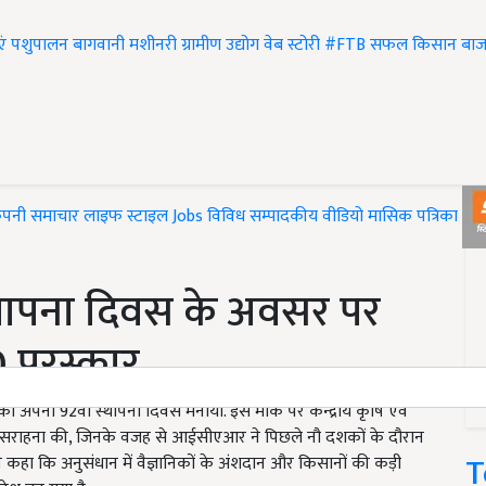
एं
पशुपालन
बागवानी
मशीनरी
ग्रामीण उद्योग
वेब स्टोरी
#FTB
सफल किसान
बाज
ंपनी समाचार
लाइफ स्टाइल
Jobs
विविध
सम्पादकीय
वीडियो
मासिक पत्रिका
#T
थापना दिवस के अवसर पर
60 पुरस्कार
अपना 92वां स्थापना दिवस मनाया. इस मौके पर केन्द्रीय कृषि एवं
कों की सराहना की, जिनके वजह से आईसीएआर ने पिछले नौ दशकों के दौरान
T
ंने कहा कि अनुसंधान में वैज्ञानिकों के अंशदान और किसानों की कड़ी