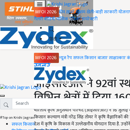
MFOI 2026
होम
ख़बरें
मौसम
खेती-बाड़ी
सरकारी योजना
गैलरी
वीडियो
मासिक पत्रिका
डायरेक्टरी
हिंदी
MFOI 2026
न्यूज़ रैप
सफल किसान
बाजार
साक्षात्कार
क
Home
ख़बरें
आईसीएआर ने 92वां स्
विभिन्न क्षेत्रों में दिया 1
भारतीय कृषि अनुसंधान परिषद (आईसीएआर) ने 16 जुलाई को 
किसान कल्याण मंत्री नरेंद्र सिंह तोमर ने कृषि वैज्ञानि
#Top on Krishi Jagran
देश में कृषि के विकास में उल्लेखनीय योगदान दिया है. उन्हो
सफल किसान