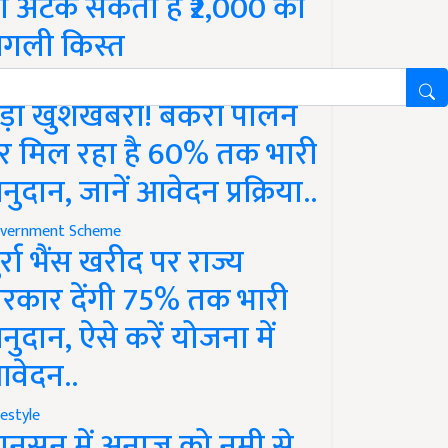
ो अटक सकती है ₹2,000 की
गली किस्त
vernment Scheme
ड़ी खुशखबरी! बकरी पालन
र मिल रहा है 60% तक भारी
नुदान, जानें आवेदन प्रक्रिया..
vernment Scheme
ुर्रा भैंस खरीद पर राज्य
रकार देंगी 75% तक भारी
नुदान, ऐसे करें योजना में
वेदन..
festyle
ानसून में अनाज को नमी से