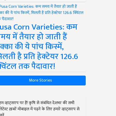
usa Corn Varieties: कम
मय में तैयार हो जाती हैं
क्का की ये पांच किस्में,
िलती है प्रति हेक्टेयर 126.6
्विंटल तक पैदावार!
More Stories
हम व्हाट्सएप पर हैं! कृषि से संबंधित देशभर की सभी
लेटेस्ट ख़बरें मोबाइल में पढ़ने के लिए हमारे व्हाट्सएप से
जुड़ें.