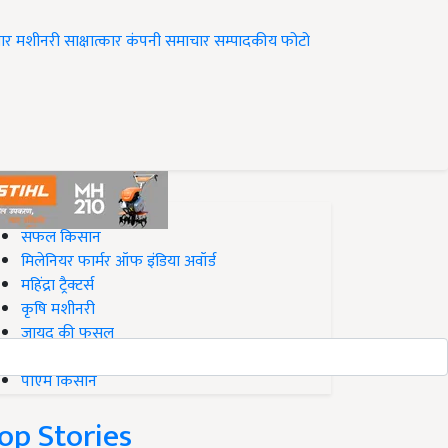
ार
मशीनरी
साक्षात्कार
कंपनी समाचार
सम्पादकीय
फोटो
op on Krishi Jagran
सफल किसान
मिलेनियर फार्मर ऑफ इंडिया अवॉर्ड
महिंद्रा ट्रैक्टर्स
कृषि मशीनरी
जायद की फसल
बिज़नेस आइडियाज
पीएम किसान
op Stories