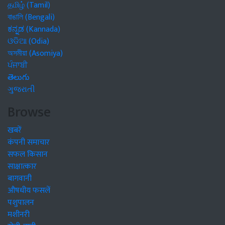
தமிழ் (Tamil)
বাঙালি (Bengali)
ಕನ್ನಡ (Kannada)
ଓଡିଆ (Odia)
অসমীয়া (Asomiya)
ਪੰਜਾਬੀ
తెలుగు
ગુજરાતી
Browse
खबरें
कंपनी समाचार
सफल किसान
साक्षात्कार
बागवानी
औषधीय फसलें
पशुपालन
मशीनरी