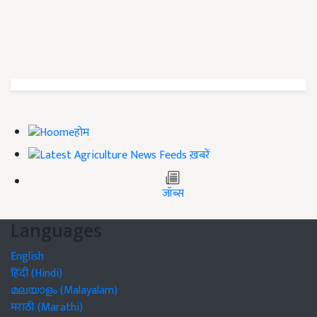
होम
ख़बरें
जॉब्स
Languages
English
हिंदी (Hindi)
മലയാളം (Malayalam)
मराठी (Marathi)