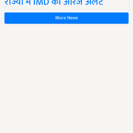
राज्यों में IMD का ऑरेंज अलर्ट
More News