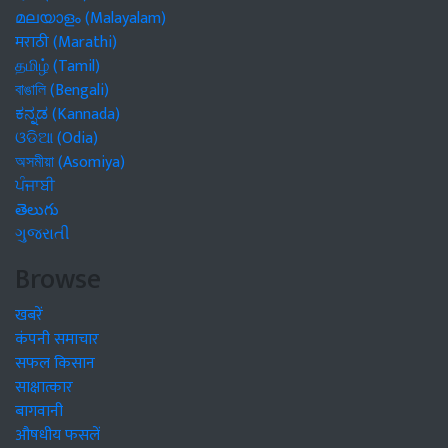
മലയാളം (Malayalam)
मराठी (Marathi)
தமிழ் (Tamil)
বাঙালি (Bengali)
ಕನ್ನಡ (Kannada)
ଓଡିଆ (Odia)
অসমীয়া (Asomiya)
ਪੰਜਾਬੀ
తెలుగు
ગુજરાતી
Browse
खबरें
कंपनी समाचार
सफल किसान
साक्षात्कार
बागवानी
औषधीय फसलें