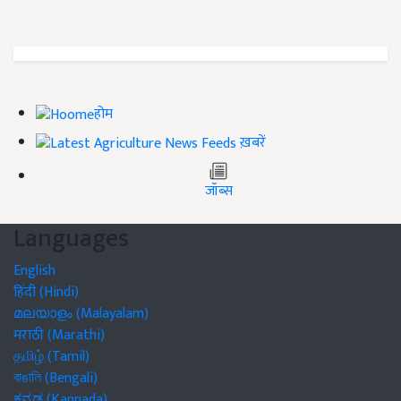
होम
ख़बरें
जॉब्स
Languages
English
हिंदी (Hindi)
മലയാളം (Malayalam)
मराठी (Marathi)
தமிழ் (Tamil)
বাঙালি (Bengali)
ಕನ್ನಡ (Kannada)