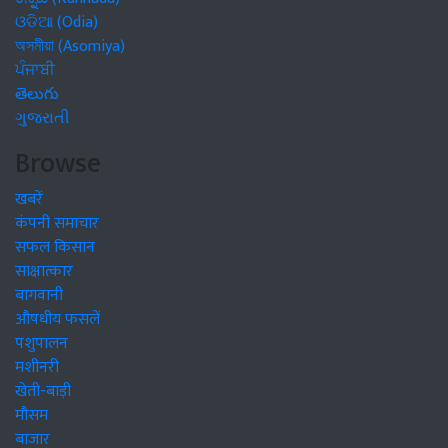
ଓଡିଆ (Odia)
অসমীয়া (Asomiya)
ਪੰਜਾਬੀ
తెలుగు
ગુજરાતી
Browse
खबरें
कंपनी समाचार
सफल किसान
साक्षात्कार
बागवानी
औषधीय फसलें
पशुपालन
मशीनरी
खेती-बाड़ी
मौसम
बाजार