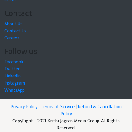
वीडियो
Contact
About Us
Contact Us
Careers
Follow us
Facebook
Twitter
LinkedIn
Instagram
WhatsApp
Privacy Policy
|
Terms of Service
|
Refund & Cancellation
Policy
CopyRight - 2021 Krishi Jagran Media Group. All Rights
Reserved.