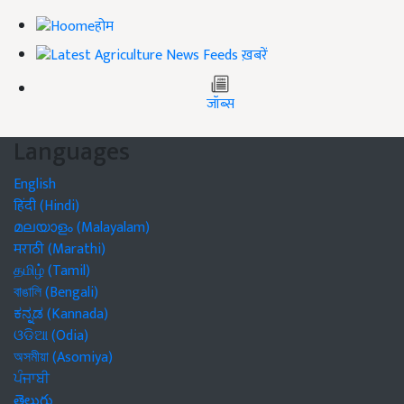
होम
ख़बरें
जॉब्स
Languages
English
हिंदी (Hindi)
മലയാളം (Malayalam)
मराठी (Marathi)
தமிழ் (Tamil)
বাঙালি (Bengali)
ಕನ್ನಡ (Kannada)
ଓଡିଆ (Odia)
অসমীয়া (Asomiya)
ਪੰਜਾਬੀ
తెలుగు