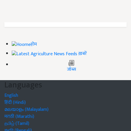
होम
ख़बरें
जॉब्स
Languages
English
हिंदी (Hindi)
മലയാളം (Malayalam)
मराठी (Marathi)
தமிழ் (Tamil)
বাঙালি (Bengali)