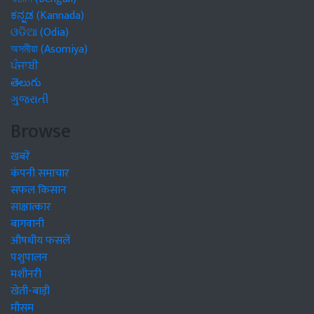
ಕನ್ನಡ (Kannada)
ଓଡିଆ (Odia)
অসমীয়া (Asomiya)
ਪੰਜਾਬੀ
తెలుగు
ગુજરાતી
Browse
खबरें
कंपनी समाचार
सफल किसान
साक्षात्कार
बागवानी
औषधीय फसलें
पशुपालन
मशीनरी
खेती-बाड़ी
मौसम