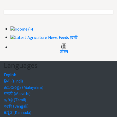
होम
ख़बरें
जॉब्स
Languages
English
हिंदी (Hindi)
മലയാളം (Malayalam)
मराठी (Marathi)
தமிழ் (Tamil)
বাঙালি (Bengali)
ಕನ್ನಡ (Kannada)