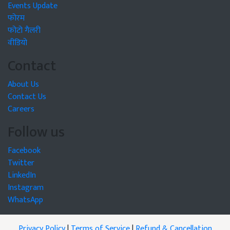
Events Update
फोरम
फोटो गैलरी
वीडियो
Contact
About Us
Contact Us
Careers
Follow us
Facebook
Twitter
LinkedIn
Instagram
WhatsApp
Privacy Policy
|
Terms of Service
|
Refund & Cancellation