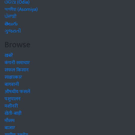
ଓଡିଆ (Odia)
অসমীয়া (Asomiya)
ਪੰਜਾਬੀ
తెలుగు
ગુજરાતી
Browse
खबरें
कंपनी समाचार
सफल किसान
साक्षात्कार
बागवानी
औषधीय फसलें
पशुपालन
मशीनरी
खेती-बाड़ी
मौसम
बाजार