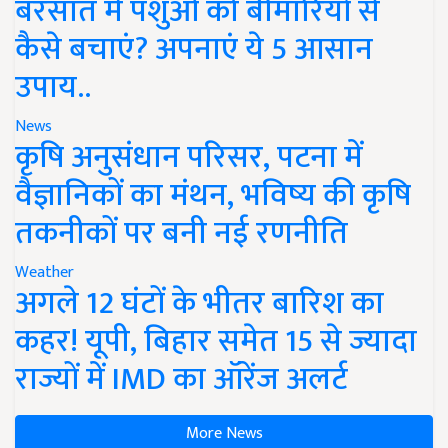
बरसात में पशुओं को बीमारियों से
कैसे बचाएं? अपनाएं ये 5 आसान
उपाय..
News
कृषि अनुसंधान परिसर, पटना में
वैज्ञानिकों का मंथन, भविष्य की कृषि
तकनीकों पर बनी नई रणनीति
Weather
अगले 12 घंटों के भीतर बारिश का
कहर! यूपी, बिहार समेत 15 से ज्यादा
राज्यों में IMD का ऑरेंज अलर्ट
More News