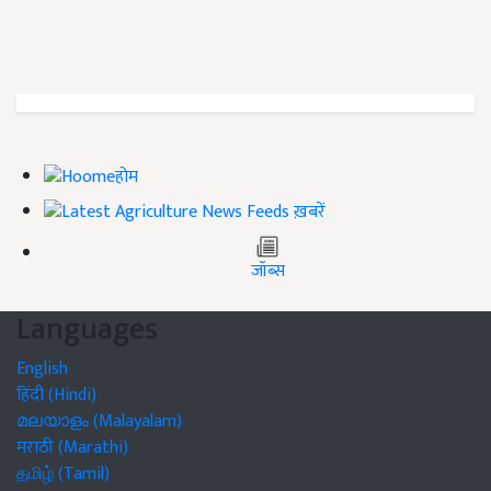
होम
ख़बरें
जॉब्स
Languages
English
हिंदी (Hindi)
മലയാളം (Malayalam)
मराठी (Marathi)
தமிழ் (Tamil)