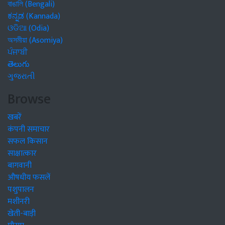
বাঙালি (Bengali)
ಕನ್ನಡ (Kannada)
ଓଡିଆ (Odia)
অসমীয়া (Asomiya)
ਪੰਜਾਬੀ
తెలుగు
ગુજરાતી
Browse
खबरें
कंपनी समाचार
सफल किसान
साक्षात्कार
बागवानी
औषधीय फसलें
पशुपालन
मशीनरी
खेती-बाड़ी