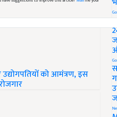
भ
and have suggestions to improve this article?
Mail
me your
Go
P
2
ज
औ
Go
स
पर उद्योगपतियों को आमंत्रण, इस
ग
 रोजगार
उ
ज
Ne
M