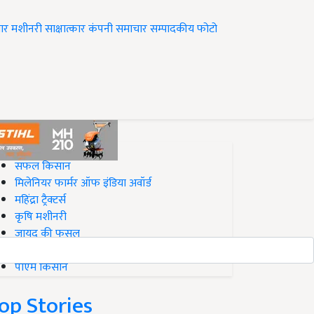
ार
मशीनरी
साक्षात्कार
कंपनी समाचार
सम्पादकीय
फोटो
op on Krishi Jagran
सफल किसान
मिलेनियर फार्मर ऑफ इंडिया अवॉर्ड
महिंद्रा ट्रैक्टर्स
कृषि मशीनरी
जायद की फसल
बिज़नेस आइडियाज
पीएम किसान
op Stories