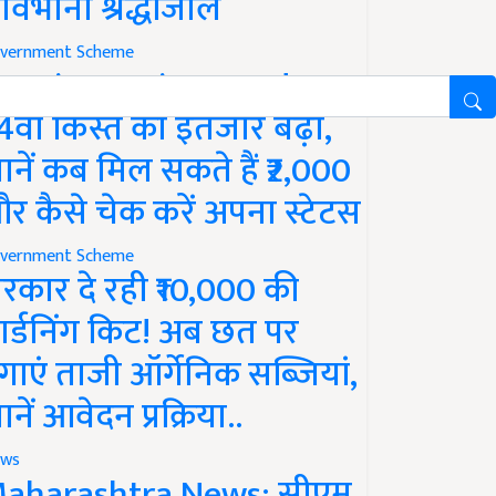
ावभीनी श्रद्धांजलि
vernment Scheme
M Kisan Yojana Update:
4वीं किस्त का इंतजार बढ़ा,
ानें कब मिल सकते हैं ₹2,000
र कैसे चेक करें अपना स्टेटस
vernment Scheme
रकार दे रही ₹10,000 की
ार्डनिंग किट! अब छत पर
गाएं ताजी ऑर्गेनिक सब्जियां,
ानें आवेदन प्रक्रिया..
ws
aharashtra News: सीएम