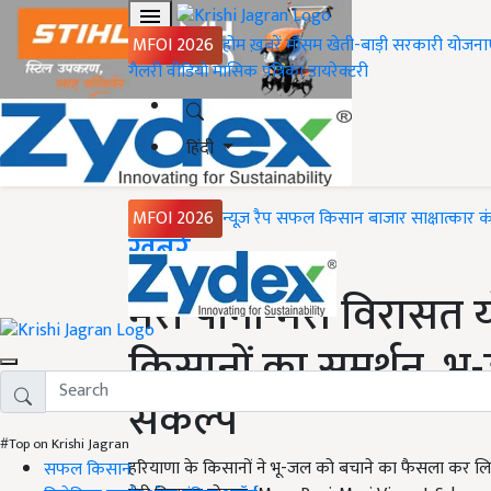
MFOI 2026
होम
ख़बरें
मौसम
खेती-बाड़ी
सरकारी योजना
गैलरी
वीडियो
मासिक पत्रिका
डायरेक्टरी
हिंदी
MFOI 2026
न्यूज़ रैप
सफल किसान
बाजार
साक्षात्कार
क
Home
ख़बरें
मेरा पानी-मेरी विरास
किसानों का समर्थन, भ
संकल्प
#Top on Krishi Jagran
हरियाणा के किसानों ने भू-जल को बचाने का फैसला कर लिया
सफल किसान