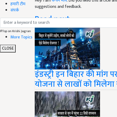
Hey! I am
कंचन मौर्य
. Did you liked this article 
हमारी टीम
suggestions and feedback.
संपर्क
Read next
#Top on Krishi Jagran
More Topics
CLOSE
इंडस्ट्री इन बिहार की मांग 
योजना से लाखों को मिलेगा