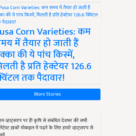
usa Corn Varieties: कम
मय में तैयार हो जाती हैं
क्का की ये पांच किस्में,
िलती है प्रति हेक्टेयर 126.6
्विंटल तक पैदावार!
More Stories
हम व्हाट्सएप पर हैं! कृषि से संबंधित देशभर की सभी
लेटेस्ट ख़बरें मोबाइल में पढ़ने के लिए हमारे व्हाट्सएप से
जुड़ें.