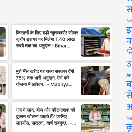
स
Ne
इ
न
'
उ
An
ब
स
आ
Ne
क