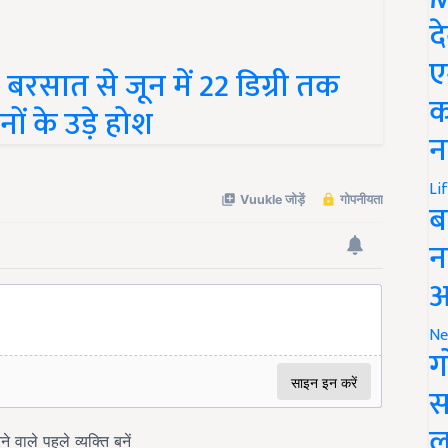
द
ए
सात से जून में 22 डिग्री तक
क
ं के उड़े होश
न
Li
ब
न
आ
Ne
ग
स
ल