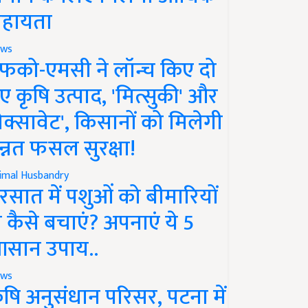
हायता
ws
फको-एमसी ने लॉन्च किए दो
ए कृषि उत्पाद, 'मित्सुकी' और
नेक्सावेट', किसानों को मिलेगी
न्नत फसल सुरक्षा!
imal Husbandry
रसात में पशुओं को बीमारियों
े कैसे बचाएं? अपनाएं ये 5
सान उपाय..
ws
ृषि अनुसंधान परिसर, पटना में