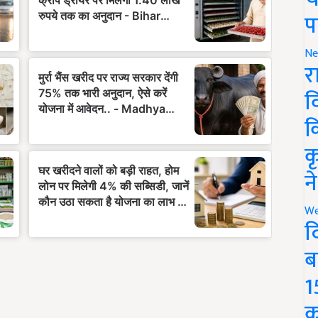
प
Ne
र
व
क
क
न
We
द
ब
1
क