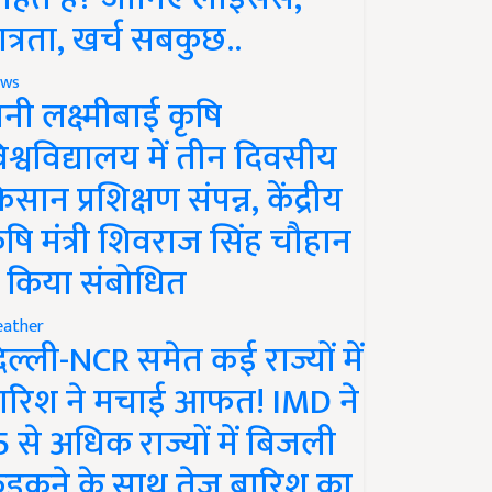
ात्रता, खर्च सबकुछ..
ws
ानी लक्ष्मीबाई कृषि
िश्वविद्यालय में तीन दिवसीय
िसान प्रशिक्षण संपन्न, केंद्रीय
ृषि मंत्री शिवराज सिंह चौहान
े किया संबोधित
ather
िल्ली-NCR समेत कई राज्यों में
ारिश ने मचाई आफत! IMD ने
5 से अधिक राज्यों में बिजली
ड़कने के साथ तेज बारिश का