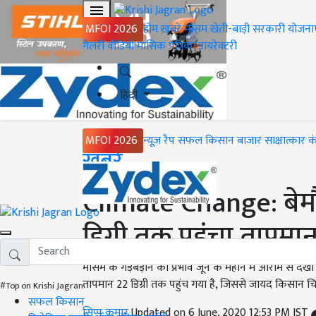
MFOI 2026
होम
ख़बरें
मौसम
खेती-बाड़ी
सरकारी योजना
गैलरी
वीडियो
मासिक पत्रिका
डायरेक्टरी
हिंदी
MFOI 2026
न्यूज़ रैप
सफल किसान
बाजार
साक्षात्कार
क
Home
ख़बरें
Climate Change: बेमौ
डिग्री तक पहुंचा तापमा
मौसम के गड़बड़ाने का प्रभाव जून के महीने में आराम से दे
तापमान 22 डिग्री तक पहुंच गया है, जिससे जायद किसान चिंता 
#Top on Krishi Jagran
सफल किसान
सिप्पू कुमार
Updated on 6 June, 2020 12:53 PM IST