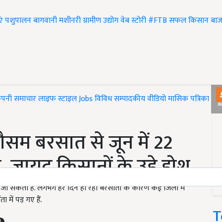
एं
पशुपालन
बागवानी
मशीनरी
ग्रामीण उद्योग
वेब स्टोरी
#FTB
सफल किसान
बाज
ंपनी समाचार
लाइफ स्टाइल
Jobs
विविध
सम्पादकीय
वीडियो
मासिक पत्रिका
#T
सम बरसात से जून में 22
न, जायद किसानों के उड़े होश
खा जा सकता है. लगभग हर दिन हो रही बरसातों के कारण कई जिलों में
में पड़ गए हैं.
T