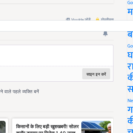
Go
म
5
ब
Go
घ
र
क
स
Ne
ग
क
च