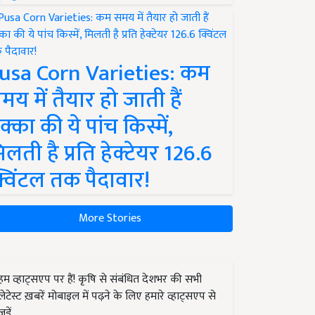
usa Corn Varieties: कम
मय में तैयार हो जाती हैं
क्का की ये पांच किस्में,
िलती है प्रति हेक्टेयर 126.6
्विंटल तक पैदावार!
More Stories
हम व्हाट्सएप पर हैं! कृषि से संबंधित देशभर की सभी
लेटेस्ट ख़बरें मोबाइल में पढ़ने के लिए हमारे व्हाट्सएप से
जुड़ें.