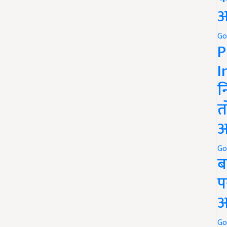
अ
Go
P
I
न
त
अ
Go
ब
प
अ
Go