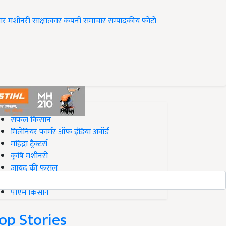
ार
मशीनरी
साक्षात्कार
कंपनी समाचार
सम्पादकीय
फोटो
op on Krishi Jagran
सफल किसान
मिलेनियर फार्मर ऑफ इंडिया अवॉर्ड
महिंद्रा ट्रैक्टर्स
कृषि मशीनरी
जायद की फसल
बिज़नेस आइडियाज
पीएम किसान
op Stories