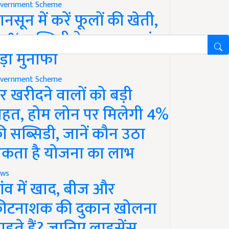
vernment Scheme
ानसून में करें फूलों की खेती,
0% सब्सिडी के साथ कमाएं
ड़ा मुनाफा
vernment Scheme
र खरीदने वालों को बड़ी
ाहत, होम लोन पर मिलेगी 4%
ी सब्सिडी, जानें कौन उठा
कता है योजना का लाभ
ws
ांव में खाद, बीज और
ीटनाशक की दुकान खोलना
ाहते हैं? जानिए लाइसेंस,