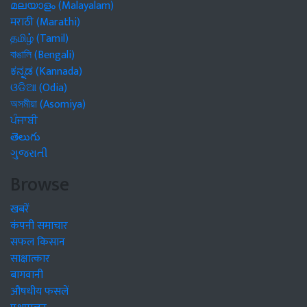
മലയാളം (Malayalam)
मराठी (Marathi)
தமிழ் (Tamil)
বাঙালি (Bengali)
ಕನ್ನಡ (Kannada)
ଓଡିଆ (Odia)
অসমীয়া (Asomiya)
ਪੰਜਾਬੀ
తెలుగు
ગુજરાતી
Browse
खबरें
कंपनी समाचार
सफल किसान
साक्षात्कार
बागवानी
औषधीय फसलें