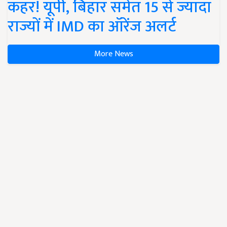
कहर! यूपी, बिहार समेत 15 से ज्यादा
राज्यों में IMD का ऑरेंज अलर्ट
More News