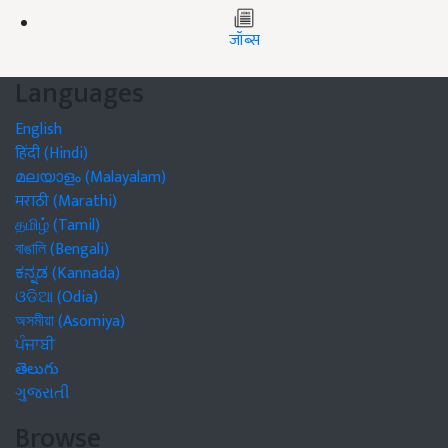
जॉब्स
Languages
English
हिंदी (Hindi)
മലയാളം (Malayalam)
मराठी (Marathi)
தமிழ் (Tamil)
বাঙালি (Bengali)
ಕನ್ನಡ (Kannada)
ଓଡିଆ (Odia)
অসমীয়া (Asomiya)
ਪੰਜਾਬੀ
తెలుగు
ગુજરાતી
Browse