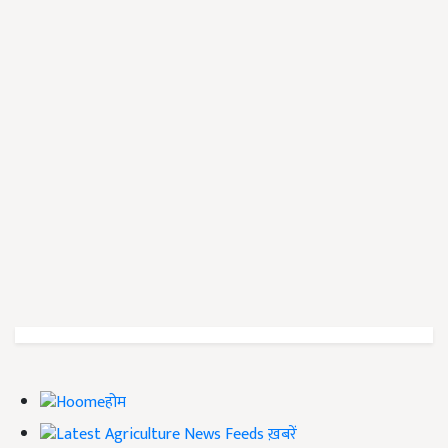
होम
ख़बरें