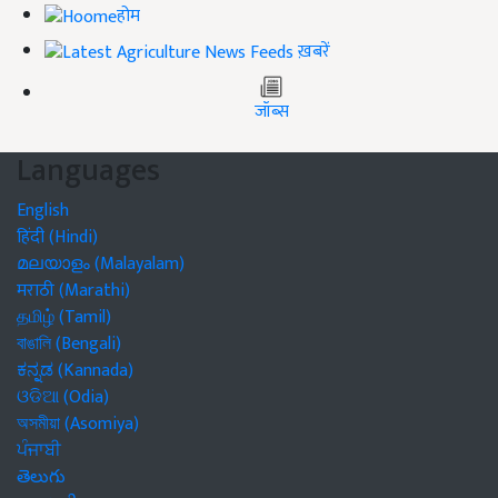
होम
ख़बरें
जॉब्स
Languages
English
हिंदी (Hindi)
മലയാളം (Malayalam)
मराठी (Marathi)
தமிழ் (Tamil)
বাঙালি (Bengali)
ಕನ್ನಡ (Kannada)
ଓଡିଆ (Odia)
অসমীয়া (Asomiya)
ਪੰਜਾਬੀ
తెలుగు