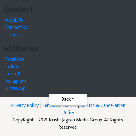
Contact
About Us
Contact Us
Careers
Follow us
Facebook
Twitter
LinkedIn
Instagram
WhatsApp
Back
Privacy Policy
|
Terms of Service
|
Refund & Cancellation
Policy
CopyRight - 2021 Krishi Jagran Media Group. All Rights
Reserved.