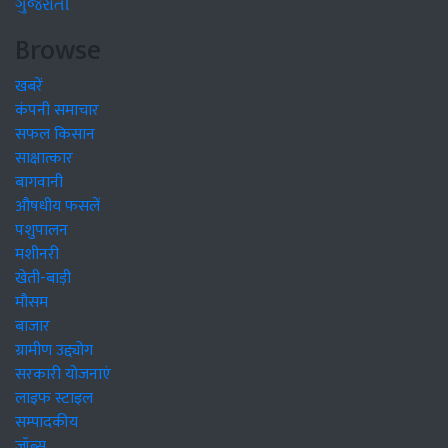
ગુજરાતી
Browse
खबरें
कंपनी समाचार
सफल किसान
साक्षात्कार
बागवानी
औषधीय फसलें
पशुपालन
मशीनरी
खेती-बाड़ी
मौसम
बाजार
ग्रामीण उद्द्योग
सरकारी योजनाएं
लाइफ स्टाइल
सम्पादकीय
जॉब्स