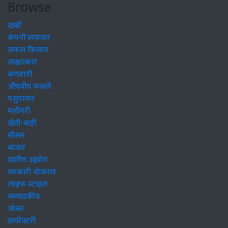
Browse
खबरें
कंपनी समाचार
सफल किसान
साक्षात्कार
बागवानी
औषधीय फसलें
पशुपालन
मशीनरी
खेती-बाड़ी
मौसम
बाजार
ग्रामीण उद्द्योग
सरकारी योजनाएं
लाइफ स्टाइल
सम्पादकीय
जॉब्स
डायरेक्टरी