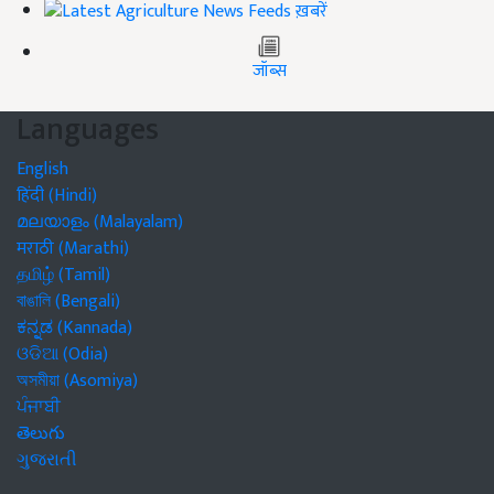
ख़बरें
जॉब्स
Languages
English
हिंदी (Hindi)
മലയാളം (Malayalam)
मराठी (Marathi)
தமிழ் (Tamil)
বাঙালি (Bengali)
ಕನ್ನಡ (Kannada)
ଓଡିଆ (Odia)
অসমীয়া (Asomiya)
ਪੰਜਾਬੀ
తెలుగు
ગુજરાતી