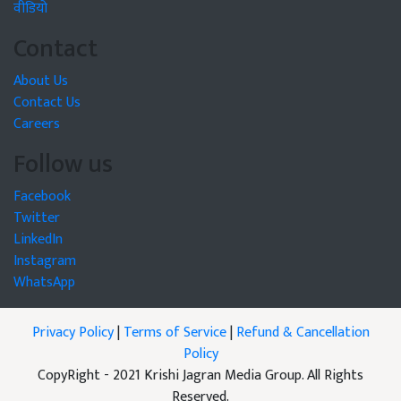
वीडियो
Contact
About Us
Contact Us
Careers
Follow us
Facebook
Twitter
LinkedIn
Instagram
WhatsApp
Privacy Policy
|
Terms of Service
|
Refund & Cancellation
Policy
CopyRight - 2021 Krishi Jagran Media Group. All Rights
Reserved.