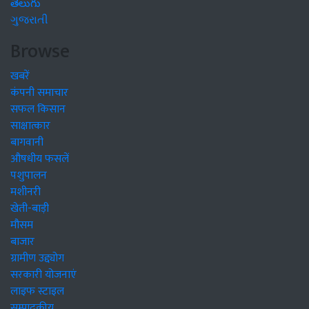
తెలుగు
ગુજરાતી
Browse
खबरें
कंपनी समाचार
सफल किसान
साक्षात्कार
बागवानी
औषधीय फसलें
पशुपालन
मशीनरी
खेती-बाड़ी
मौसम
बाजार
ग्रामीण उद्द्योग
सरकारी योजनाएं
लाइफ स्टाइल
सम्पादकीय