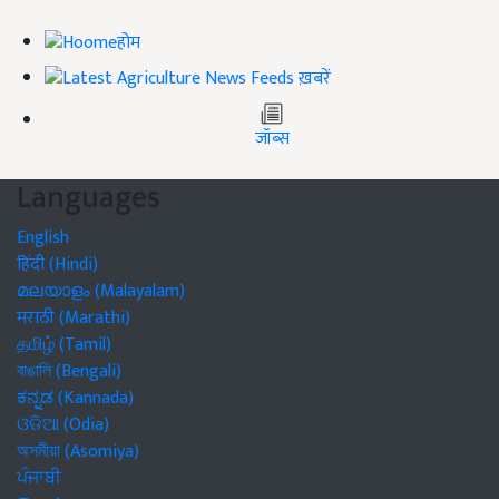
होम
ख़बरें
जॉब्स
Languages
English
हिंदी (Hindi)
മലയാളം (Malayalam)
मराठी (Marathi)
தமிழ் (Tamil)
বাঙালি (Bengali)
ಕನ್ನಡ (Kannada)
ଓଡିଆ (Odia)
অসমীয়া (Asomiya)
ਪੰਜਾਬੀ