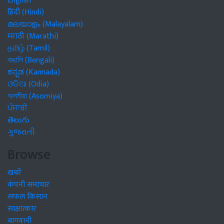
English
हिंदी (Hindi)
മലയാളം (Malayalam)
मराठी (Marathi)
தமிழ் (Tamil)
বাঙালি (Bengali)
ಕನ್ನಡ (Kannada)
ଓଡିଆ (Odia)
অসমীয়া (Asomiya)
ਪੰਜਾਬੀ
తెలుగు
ગુજરાતી
Browse
खबरें
कंपनी समाचार
सफल किसान
साक्षात्कार
बागवानी