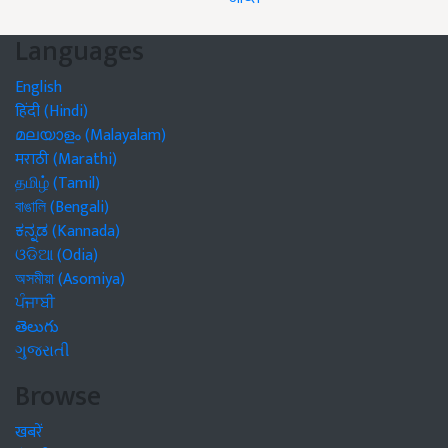
Languages
English
हिंदी (Hindi)
മലയാളം (Malayalam)
मराठी (Marathi)
தமிழ் (Tamil)
বাঙালি (Bengali)
ಕನ್ನಡ (Kannada)
ଓଡିଆ (Odia)
অসমীয়া (Asomiya)
ਪੰਜਾਬੀ
తెలుగు
ગુજરાતી
Browse
खबरें