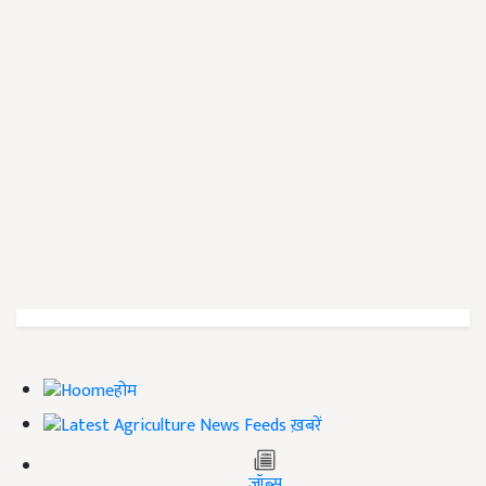
होम
ख़बरें
जॉब्स