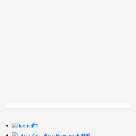
होम
ख़बरें