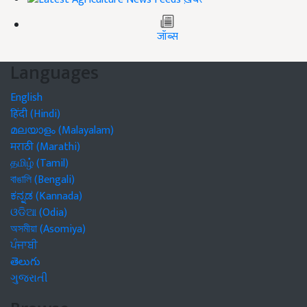
जॉब्स
Languages
English
हिंदी (Hindi)
മലയാളം (Malayalam)
मराठी (Marathi)
தமிழ் (Tamil)
বাঙালি (Bengali)
ಕನ್ನಡ (Kannada)
ଓଡିଆ (Odia)
অসমীয়া (Asomiya)
ਪੰਜਾਬੀ
తెలుగు
ગુજરાતી