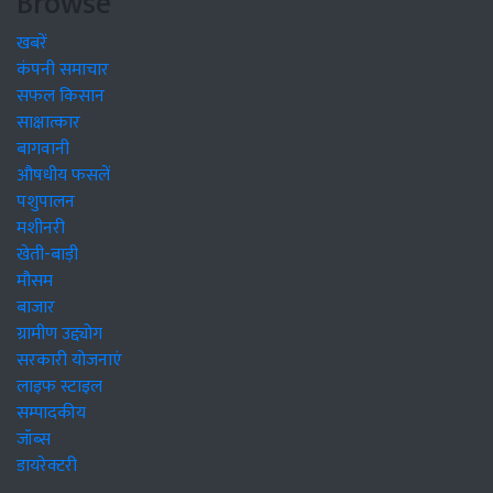
Browse
खबरें
कंपनी समाचार
सफल किसान
साक्षात्कार
बागवानी
औषधीय फसलें
पशुपालन
मशीनरी
खेती-बाड़ी
मौसम
बाजार
ग्रामीण उद्द्योग
सरकारी योजनाएं
लाइफ स्टाइल
सम्पादकीय
जॉब्स
डायरेक्टरी