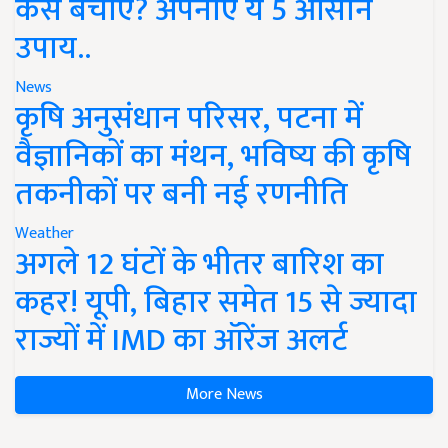
कैसे बचाएं? अपनाएं ये 5 आसान
उपाय..
News
कृषि अनुसंधान परिसर, पटना में
वैज्ञानिकों का मंथन, भविष्य की कृषि
तकनीकों पर बनी नई रणनीति
Weather
अगले 12 घंटों के भीतर बारिश का
कहर! यूपी, बिहार समेत 15 से ज्यादा
राज्यों में IMD का ऑरेंज अलर्ट
More News