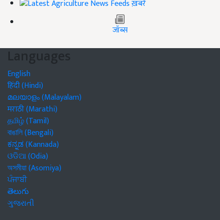
ख़बरें
जॉब्स
Languages
English
हिंदी (Hindi)
മലയാളം (Malayalam)
मराठी (Marathi)
தமிழ் (Tamil)
বাঙালি (Bengali)
ಕನ್ನಡ (Kannada)
ଓଡିଆ (Odia)
অসমীয়া (Asomiya)
ਪੰਜਾਬੀ
తెలుగు
ગુજરાતી