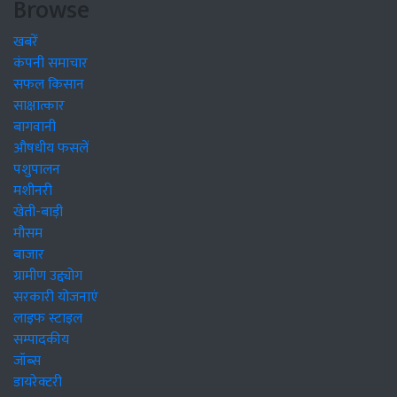
Browse
खबरें
कंपनी समाचार
सफल किसान
साक्षात्कार
बागवानी
औषधीय फसलें
पशुपालन
मशीनरी
खेती-बाड़ी
मौसम
बाजार
ग्रामीण उद्द्योग
सरकारी योजनाएं
लाइफ स्टाइल
सम्पादकीय
जॉब्स
डायरेक्टरी