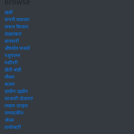
Browse
खबरें
कंपनी समाचार
सफल किसान
साक्षात्कार
बागवानी
औषधीय फसलें
पशुपालन
मशीनरी
खेती-बाड़ी
मौसम
बाजार
ग्रामीण उद्द्योग
सरकारी योजनाएं
लाइफ स्टाइल
सम्पादकीय
जॉब्स
डायरेक्टरी