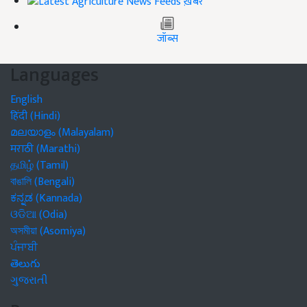
ख़बरें
जॉब्स
Languages
English
हिंदी (Hindi)
മലയാളം (Malayalam)
मराठी (Marathi)
தமிழ் (Tamil)
বাঙালি (Bengali)
ಕನ್ನಡ (Kannada)
ଓଡିଆ (Odia)
অসমীয়া (Asomiya)
ਪੰਜਾਬੀ
తెలుగు
ગુજરાતી