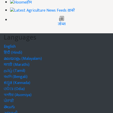
होम
ख़बरें
जॉब्स
Languages
English
हिंदी (Hindi)
മലയാളം (Malayalam)
मराठी (Marathi)
தமிழ் (Tamil)
বাঙালি (Bengali)
ಕನ್ನಡ (Kannada)
ଓଡିଆ (Odia)
অসমীয়া (Asomiya)
ਪੰਜਾਬੀ
తెలుగు