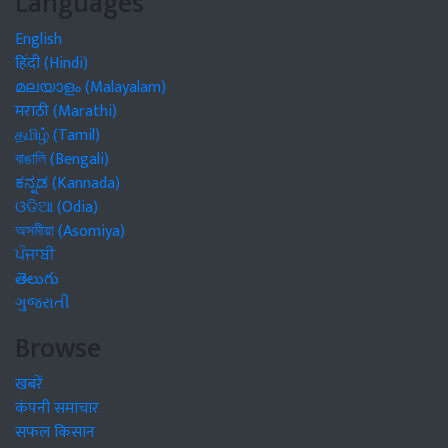
Languages
English
हिंदी (Hindi)
മലയാളം (Malayalam)
मराठी (Marathi)
தமிழ் (Tamil)
বাঙালি (Bengali)
ಕನ್ನಡ (Kannada)
ଓଡିଆ (Odia)
অসমীয়া (Asomiya)
ਪੰਜਾਬੀ
తెలుగు
ગુજરાતી
Browse
खबरें
कंपनी समाचार
सफल किसान