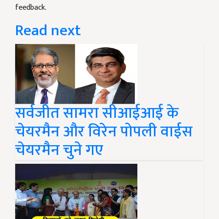
feedback.
Read next
सर्वजीत सामरा सीआईआई के
चेयरमैन और विरेन पोपली वाईस
चेयरमैन चुने गए