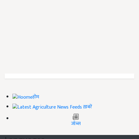
होम
ख़बरें
जॉब्स