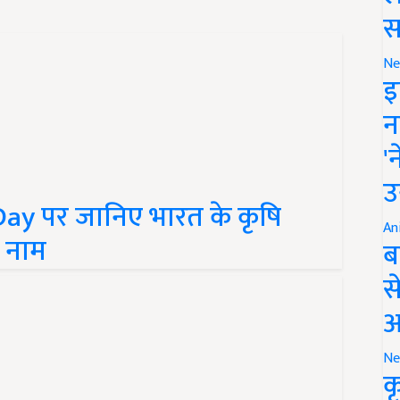
स
Ne
इ
न
'
उ
ay पर जानिए भारत के कृषि
े नाम
An
ब
स
आ
Ne
क