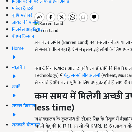
मिलेनियर फार्मर ऑफ इंडिया अवॉर्ड
महिंद्रा ट्रैक्टर्स
कृषि मशीनरी
जायद की फसल
बिज़नेस आइडियाज
Barren Land
पीएम किसान
अब बंजर ज़मीन (Barren Land) पर फसलों को उगाया जा सकत है
Home
से सबको चौंका रहा है. ऐसे में इससे जुड़े लोगों के लिए 
न्यूज़ रैप
बता दें कि चंद्रशेखर आजाद कृषि एवं प्रौद्योगिकी विश्व
Technology) में
गेहूं, सरसों और अलसी
(Wheat, Mustard a
से बचाते हैं और बंजर भूमि के लिए उपयुक्त होते हैं. साथ ही र
खबरें
कम समय में मिलेगी अच्छी उ
less time)
सफल किसान
विश्वविद्यालय के कुलपति डॉ. डीआर सिंह के नेतृत्व में वैज्
सरकारी योजनाएं
किस्में गेहूं की K-17 11, सरसों की KMRL 15-6 (आजाद ग