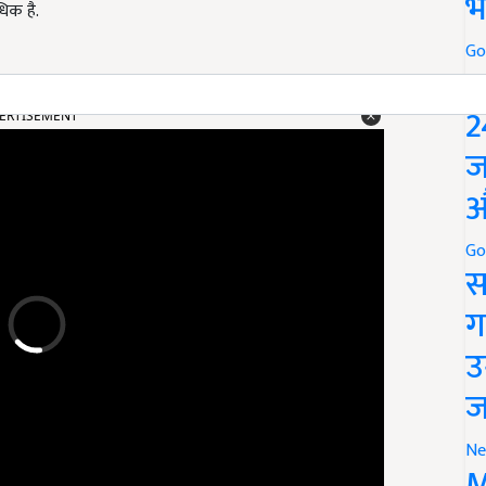
भ
धिक है.
Go
P
ERTISEMENT
2
ज
औ
Go
स
ग
उ
ज
Ne
M