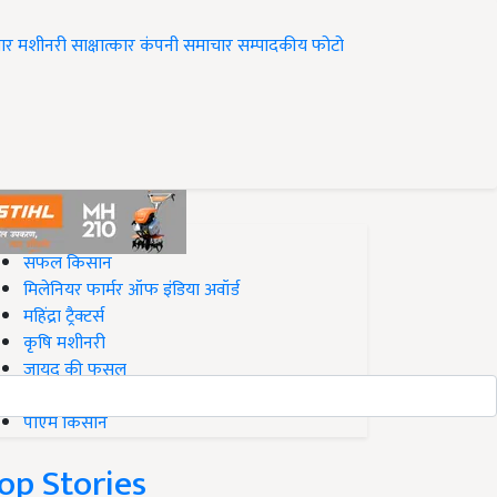
ार
मशीनरी
साक्षात्कार
कंपनी समाचार
सम्पादकीय
फोटो
op on Krishi Jagran
सफल किसान
मिलेनियर फार्मर ऑफ इंडिया अवॉर्ड
महिंद्रा ट्रैक्टर्स
कृषि मशीनरी
जायद की फसल
बिज़नेस आइडियाज
पीएम किसान
op Stories