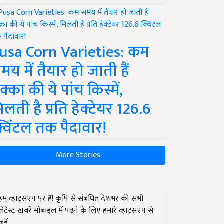
usa Corn Varieties: कम
मय में तैयार हो जाती हैं
क्का की ये पांच किस्में,
िलती है प्रति हेक्टेयर 126.6
्विंटल तक पैदावार!
More Stories
हम व्हाट्सएप पर हैं! कृषि से संबंधित देशभर की सभी
लेटेस्ट ख़बरें मोबाइल में पढ़ने के लिए हमारे व्हाट्सएप से
जुड़ें.