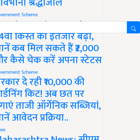
ावभीनी श्रद्धांजलि
vernment Scheme
M Kisan Yojana Update:
4वीं किस्त का इंतजार बढ़ा,
ानें कब मिल सकते हैं ₹2,000
र कैसे चेक करें अपना स्टेटस
vernment Scheme
रकार दे रही ₹10,000 की
ार्डनिंग किट! अब छत पर
गाएं ताजी ऑर्गेनिक सब्जियां,
ानें आवेदन प्रक्रिया..
ws
aharashtra News: सीएम