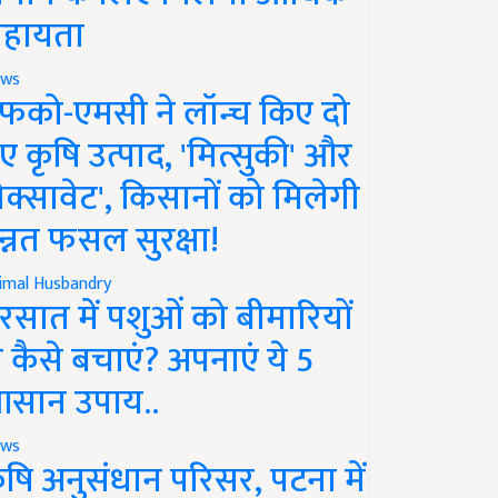
हायता
ws
फको-एमसी ने लॉन्च किए दो
ए कृषि उत्पाद, 'मित्सुकी' और
नेक्सावेट', किसानों को मिलेगी
न्नत फसल सुरक्षा!
imal Husbandry
रसात में पशुओं को बीमारियों
े कैसे बचाएं? अपनाएं ये 5
सान उपाय..
ws
ृषि अनुसंधान परिसर, पटना में