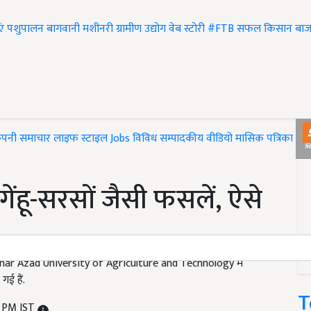
एं
पशुपालन
बागवानी
मशीनरी
ग्रामीण उद्योग
वेब स्टोरी
#FTB
सफल किसान
बाज
ंपनी समाचार
लाइफ स्टाइल
Jobs
विविध
सम्पादकीय
वीडियो
मासिक पत्रिका
#T
ेंहू-सरसों जैसी फसलें, ऐसे
har Azad University of Agriculture and Technology में
ई हैं.
T
8 PM IST