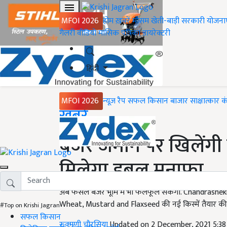
MFOI 2026
होम
ख़बरें
मौसम
खेती-बाड़ी
सरकारी योजना
गैलरी
वीडियो
मासिक पत्रिका
डायरेक्टरी
हिंदी
MFOI 2026
न्यूज़ रैप
सफल किसान
बाजार
साक्षात्कार
क
Home
ख़बरें
बंजर जमीन पर खिलेंगी ग
मिलेगा डबल मुनाफा
अब फसलें बंजर भूमि में भी फलफूल सकेगी. Chandrashek
Wheat, Mustard and Flaxseed की नई किस्में तैयार की ग
#Top on Krishi Jagran
सफल किसान
रुक्मणी चौरसिया
Updated on 2 December, 2021 5:3