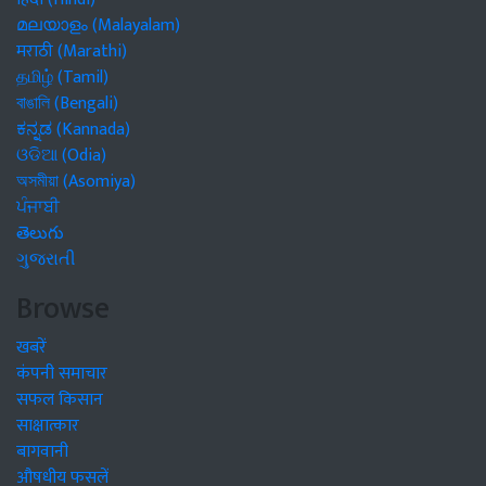
മലയാളം (Malayalam)
मराठी (Marathi)
தமிழ் (Tamil)
বাঙালি (Bengali)
ಕನ್ನಡ (Kannada)
ଓଡିଆ (Odia)
অসমীয়া (Asomiya)
ਪੰਜਾਬੀ
తెలుగు
ગુજરાતી
Browse
खबरें
कंपनी समाचार
सफल किसान
साक्षात्कार
बागवानी
औषधीय फसलें