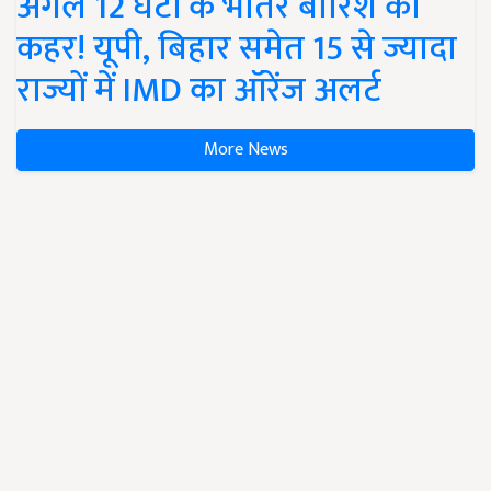
अगले 12 घंटों के भीतर बारिश का
कहर! यूपी, बिहार समेत 15 से ज्यादा
राज्यों में IMD का ऑरेंज अलर्ट
More News