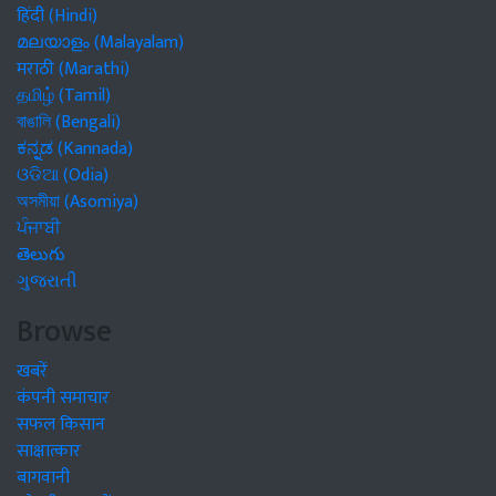
हिंदी (Hindi)
മലയാളം (Malayalam)
मराठी (Marathi)
தமிழ் (Tamil)
বাঙালি (Bengali)
ಕನ್ನಡ (Kannada)
ଓଡିଆ (Odia)
অসমীয়া (Asomiya)
ਪੰਜਾਬੀ
తెలుగు
ગુજરાતી
Browse
खबरें
कंपनी समाचार
सफल किसान
साक्षात्कार
बागवानी