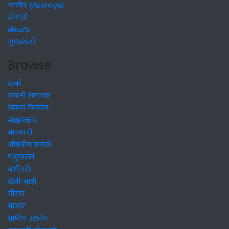
অসমীয়া (Asomiya)
ਪੰਜਾਬੀ
తెలుగు
ગુજરાતી
Browse
खबरें
कंपनी समाचार
सफल किसान
साक्षात्कार
बागवानी
औषधीय फसलें
पशुपालन
मशीनरी
खेती-बाड़ी
मौसम
बाजार
ग्रामीण उद्द्योग