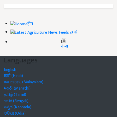
होम
ख़बरें
जॉब्स
Languages
English
हिंदी (Hindi)
മലയാളം (Malayalam)
मराठी (Marathi)
தமிழ் (Tamil)
বাঙালি (Bengali)
ಕನ್ನಡ (Kannada)
ଓଡିଆ (Odia)