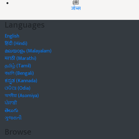
जॉब्स
Languages
English
हिंदी (Hindi)
മലയാളം (Malayalam)
मराठी (Marathi)
தமிழ் (Tamil)
বাঙালি (Bengali)
ಕನ್ನಡ (Kannada)
ଓଡିଆ (Odia)
অসমীয়া (Asomiya)
ਪੰਜਾਬੀ
తెలుగు
ગુજરાતી
Browse