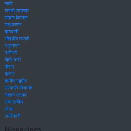
खबरें
कंपनी समाचार
सफल किसान
साक्षात्कार
बागवानी
औषधीय फसलें
पशुपालन
मशीनरी
खेती-बाड़ी
मौसम
बाजार
ग्रामीण उद्द्योग
सरकारी योजनाएं
लाइफ स्टाइल
सम्पादकीय
जॉब्स
डायरेक्टरी
Magazines