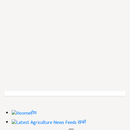
होम
ख़बरें