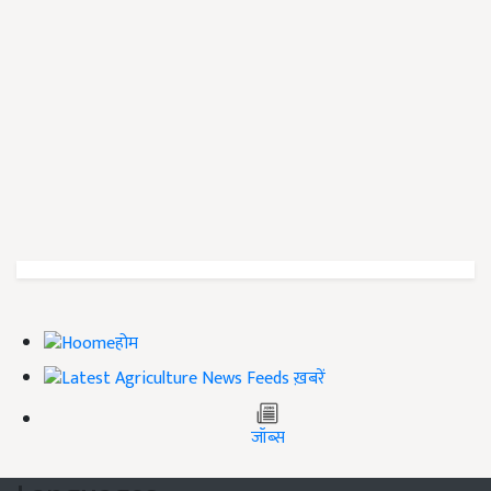
होम
ख़बरें
जॉब्स