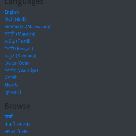
Languages
English
हिंदी (Hindi)
മലയാളം (Malayalam)
मराठी (Marathi)
தமிழ் (Tamil)
বাঙালি (Bengali)
ಕನ್ನಡ (Kannada)
ଓଡିଆ (Odia)
অসমীয়া (Asomiya)
ਪੰਜਾਬੀ
తెలుగు
ગુજરાતી
Browse
खबरें
कंपनी समाचार
सफल किसान