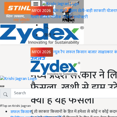
MFOI 2026
होम
ख़बरें
मौसम
खेती-बाड़ी
सरकारी योजना
गैलरी
वीडियो
मासिक पत्रिका
डायरेक्टरी
हिंदी
MFOI 2026
न्यूज़ रैप
सफल किसान
बाजार
साक्षात्कार
क
Home
ख़बरें
मध्य प्रदेश सरकार ने ल
फैसला, खुशी से झूम उठ
क्या है यह फैसला
#Top on Krishi Jagran
यूं तो सरकार किसानों के हित में हमेशा से कोई न कोई कदम
सफल किसान