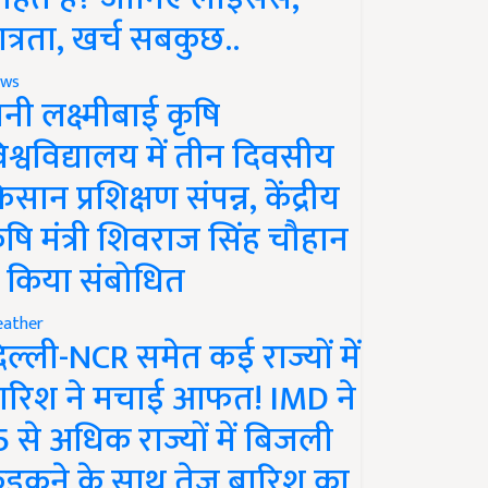
ात्रता, खर्च सबकुछ..
ws
ानी लक्ष्मीबाई कृषि
िश्वविद्यालय में तीन दिवसीय
िसान प्रशिक्षण संपन्न, केंद्रीय
ृषि मंत्री शिवराज सिंह चौहान
े किया संबोधित
ather
िल्ली-NCR समेत कई राज्यों में
ारिश ने मचाई आफत! IMD ने
5 से अधिक राज्यों में बिजली
ड़कने के साथ तेज बारिश का