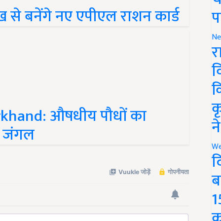
ख़ से बनेंगे नए एपीएल राशन कार्ड
प
Ne
र
व
क
rkhand: औषधीय पौधों का
क
े जंगल
न
We
द
ब
1
क