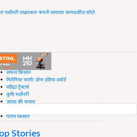
ार
मशीनरी
साक्षात्कार
कंपनी समाचार
सम्पादकीय
फोटो
op on Krishi Jagran
सफल किसान
मिलेनियर फार्मर ऑफ इंडिया अवॉर्ड
महिंद्रा ट्रैक्टर्स
कृषि मशीनरी
जायद की फसल
बिज़नेस आइडियाज
पीएम किसान
op Stories