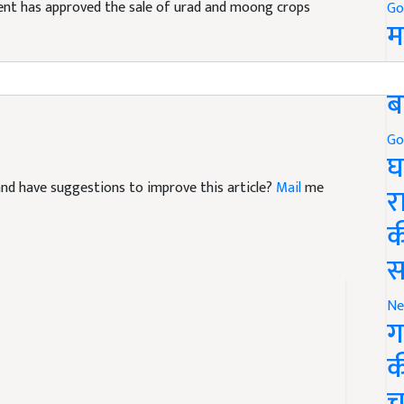
Go
म
5
ब
Go
घ
e and have suggestions to improve this article?
Mail
me
र
क
स
Ne
ग
क
च