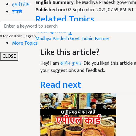
Published on:
02 September 2021, 07:59 PM IST
हमारी टीम
Related Topics
संपर्क
Trending News
Madhya Pardesh Govt
Indain Farmer
#Top on Krishi Jagran
Like this article?
More Topics
Hey! I am
सचिन कुमार
. Did you liked this articl
CLOSE
your suggestions and feedback.
Read next