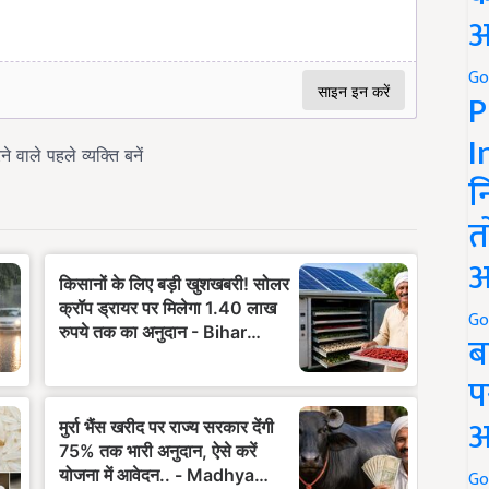
अ
Go
P
I
न
त
अ
Go
ब
प
अ
Go