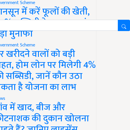
vernment Scheme
ानसून में करें फूलों की खेती,
0% सब्सिडी के साथ कमाएं
ड़ा मुनाफा
vernment Scheme
र खरीदने वालों को बड़ी
ाहत, होम लोन पर मिलेगी 4%
ी सब्सिडी, जानें कौन उठा
कता है योजना का लाभ
ws
ांव में खाद, बीज और
ीटनाशक की दुकान खोलना
ाहते हैं? जानिए लाइसेंस,