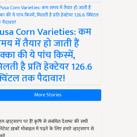
usa Corn Varieties: कम
मय में तैयार हो जाती हैं
क्का की ये पांच किस्में,
िलती है प्रति हेक्टेयर 126.6
्विंटल तक पैदावार!
More Stories
हम व्हाट्सएप पर हैं! कृषि से संबंधित देशभर की सभी
लेटेस्ट ख़बरें मोबाइल में पढ़ने के लिए हमारे व्हाट्सएप से
जुड़ें.