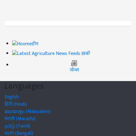
होम
ख़बरें
जॉब्स
Languages
English
हिंदी (Hindi)
മലയാളം (Malayalam)
मराठी (Marathi)
தமிழ் (Tamil)
বাঙালি (Bengali)