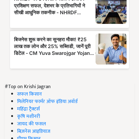
#Top on Krishi Jagran
सफल किसान
मिलेनियर फार्मर ऑफ इंडिया अवॉर्ड
महिंद्रा ट्रैक्टर्स
कृषि मशीनरी
जायद की फसल
बिज़नेस आइडियाज
पीएम किसान