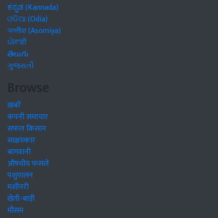
ಕನ್ನಡ (Kannada)
ଓଡିଆ (Odia)
অসমীয়া (Asomiya)
ਪੰਜਾਬੀ
తెలుగు
ગુજરાતી
Browse
खबरें
कंपनी समाचार
सफल किसान
साक्षात्कार
बागवानी
औषधीय फसलें
पशुपालन
मशीनरी
खेती-बाड़ी
मौसम