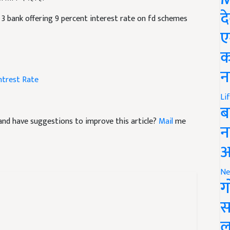
 3 bank offering 9 percent interest rate on fd schemes
द
ए
क
ntrest Rate
न
Li
ब
le and have suggestions to improve this article?
Mail
me
न
आ
Ne
ग
स
ल