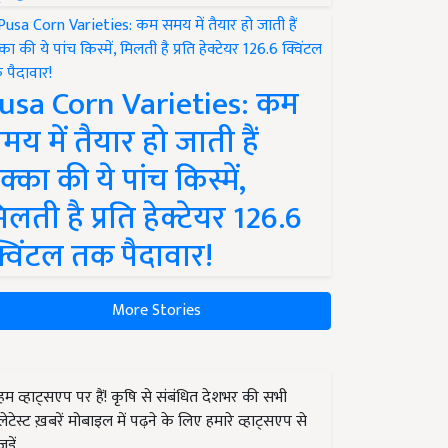
usa Corn Varieties: कम
मय में तैयार हो जाती हैं
क्का की ये पांच किस्में,
िलती है प्रति हेक्टेयर 126.6
्विंटल तक पैदावार!
More Stories
हम व्हाट्सएप पर हैं! कृषि से संबंधित देशभर की सभी
लेटेस्ट ख़बरें मोबाइल में पढ़ने के लिए हमारे व्हाट्सएप से
जुड़ें.