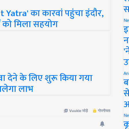
Yatra' का कारवां पहुंचा इंदौर,
स
ों को मिला सहयोग
Ne
इ
न
'
उ
वा देने के लिए शुरू किया गया
An
 मिलेगा लाभ
ब
स
आ
Ne
क