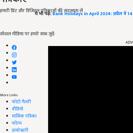
हमारी प्रिंट और डिजिटल पत्रिकाओं की सदस्यता लें
ये भी पढ़ें:
Bank Holidays in April 2024: अप्रैल में 14 दि
सोशल मीडिया पर हमारे साथ जुड़ें:
ADV
More Links
फोटो गैलरी
वीडियो
मासिक पत्रिका
फोरम
डायरेक्टरी