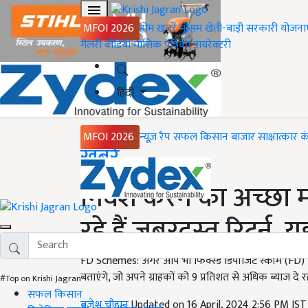
MFOI 2026
होम
ख़बरें
मौसम
खेती-बाड़ी
सरकारी योजना
गैलरी
वीडियो
मासिक पत्रिका
डायरेक्टरी
हिंदी
MFOI 2026
न्यूज़ रैप
सफल किसान
बाजार
साक्षात्कार
क
Home
ख़बरें
निवेश करने का अच्छा मौ
रहे हैं जबरदस्त रिटर्न, य
FD Schemes: अगर आप भी फिक्स्ड डिपॉजिट स्कीम (FD) के
बताएंगे, जो अपने ग्राहकों को 9 प्रतिशत से अधिक ब्याज दे रही
#Top on Krishi Jagran
सफल किसान
बृजेश चौहान
Updated on 16 April, 2024 2:56 PM IS