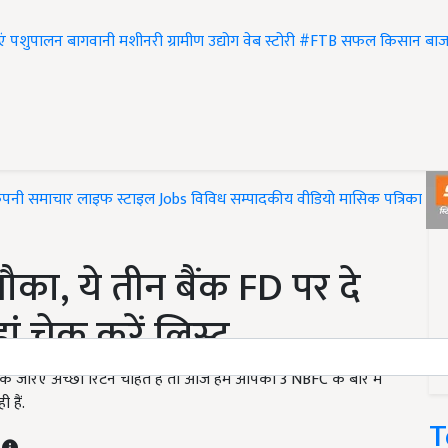
एं
पशुपालन
बागवानी
मशीनरी
ग्रामीण उद्योग
वेब स्टोरी
#FTB
सफल किसान
बाज
ंपनी समाचार
लाइफ स्टाइल
Jobs
विविध
सम्पादकीय
वीडियो
मासिक पत्रिका
#T
का, ये तीन बैंक FD पर दे
हां चेक करें लिस्ट
 जरिए अच्छा रिटर्न चाहते हैं तो आज हम आपको 3 NBFC के बारे में
 हैं.
T
T