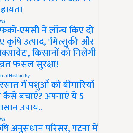
हायता
ws
फको-एमसी ने लॉन्च किए दो
ए कृषि उत्पाद, 'मित्सुकी' और
नेक्सावेट', किसानों को मिलेगी
न्नत फसल सुरक्षा!
imal Husbandry
रसात में पशुओं को बीमारियों
े कैसे बचाएं? अपनाएं ये 5
सान उपाय..
ws
ृषि अनुसंधान परिसर, पटना में