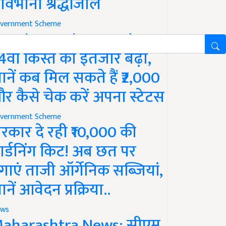
ावभीनी श्रद्धांजलि
vernment Scheme
M Kisan Yojana Update:
4वीं किस्त का इंतजार बढ़ा,
ानें कब मिल सकते हैं ₹2,000
र कैसे चेक करें अपना स्टेटस
vernment Scheme
रकार दे रही ₹10,000 की
ार्डनिंग किट! अब छत पर
गाएं ताजी ऑर्गेनिक सब्जियां,
ानें आवेदन प्रक्रिया..
ws
aharashtra News: सीएम