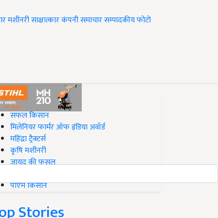
ार
मशीनरी
साक्षात्कार
कंपनी समाचार
सम्पादकीय
फोटो
op on Krishi Jagran
सफल किसान
मिलेनियर फार्मर ऑफ इंडिया अवॉर्ड
महिंद्रा ट्रैक्टर्स
कृषि मशीनरी
जायद की फसल
बिज़नेस आइडियाज
पीएम किसान
op Stories