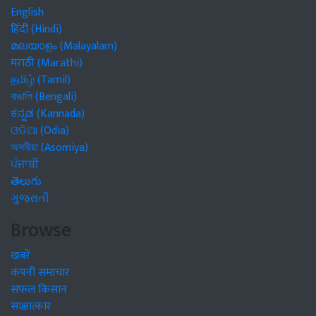
English
हिंदी (Hindi)
മലയാളം (Malayalam)
मराठी (Marathi)
தமிழ் (Tamil)
বাঙালি (Bengali)
ಕನ್ನಡ (Kannada)
ଓଡିଆ (Odia)
অসমীয়া (Asomiya)
ਪੰਜਾਬੀ
తెలుగు
ગુજરાતી
Browse
खबरें
कंपनी समाचार
सफल किसान
साक्षात्कार