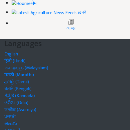
होम
ख़बरें
जॉब्स
Languages
English
हिंदी (Hindi)
മലയാളം (Malayalam)
मराठी (Marathi)
தமிழ் (Tamil)
বাঙালি (Bengali)
ಕನ್ನಡ (Kannada)
ଓଡିଆ (Odia)
অসমীয়া (Asomiya)
ਪੰਜਾਬੀ
తెలుగు