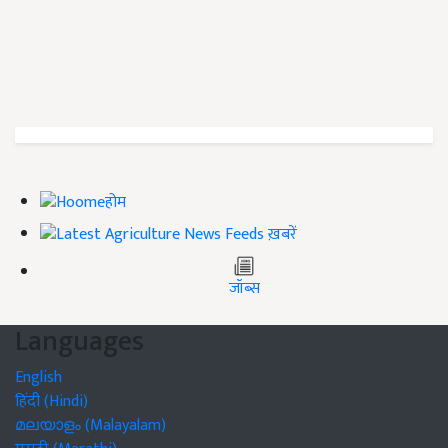
होम
ख़बरें
जॉब्स
Languages
English
हिंदी (Hindi)
മലയാളം (Malayalam)