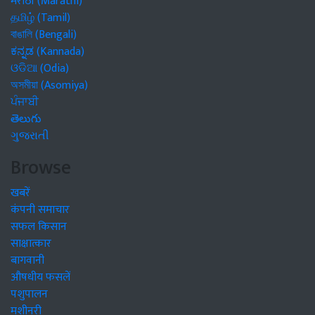
मराठी (Marathi)
தமிழ் (Tamil)
বাঙালি (Bengali)
ಕನ್ನಡ (Kannada)
ଓଡିଆ (Odia)
অসমীয়া (Asomiya)
ਪੰਜਾਬੀ
తెలుగు
ગુજરાતી
Browse
खबरें
कंपनी समाचार
सफल किसान
साक्षात्कार
बागवानी
औषधीय फसलें
पशुपालन
मशीनरी