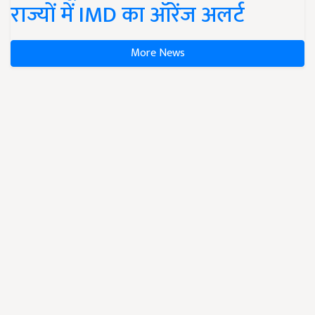
राज्यों में IMD का ऑरेंज अलर्ट
More News