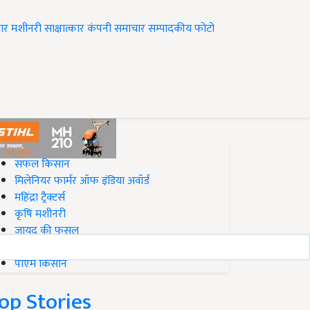
ार
मशीनरी
साक्षात्कार
कंपनी समाचार
सम्पादकीय
फोटो
op on Krishi Jagran
सफल किसान
मिलेनियर फार्मर ऑफ इंडिया अवॉर्ड
महिंद्रा ट्रैक्टर्स
कृषि मशीनरी
जायद की फसल
बिज़नेस आइडियाज
पीएम किसान
op Stories