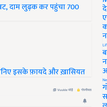
ावट, दाम लुढ़क कर पहुंचा 700
द
ए
क
न
Li
ब
न
! जानिए इसके फ़ायदे और ख़ासियत
आ
Ne
ग
स
ल