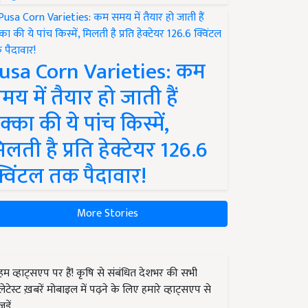
usa Corn Varieties: कम
मय में तैयार हो जाती हैं
क्का की ये पांच किस्में,
िलती है प्रति हेक्टेयर 126.6
्विंटल तक पैदावार!
More Stories
हम व्हाट्सएप पर हैं! कृषि से संबंधित देशभर की सभी
लेटेस्ट ख़बरें मोबाइल में पढ़ने के लिए हमारे व्हाट्सएप से
जुड़ें.