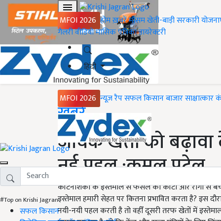
MFOI 2026
होम
ख़बरें
मौसम
खेती-बाड़ी
सरकारी योजना
गैलरी
वीडियो
मासिक पत्रिका
डायरेक्टरी
हिंदी
MFOI 2026
न्यूज़ रैप
सफल किसान
बाजार
साक्षात्कार
क
Home
ख़बरें
जैविक खेती को बढ़ावा द
नई पहल :कमल पटेल
कीटनाशकों के इस्तेमाल से फसल को कीटों और रोगों से 
इस्तेमाल हमारी सेहत पर कितना प्रभावित करता है? इस द
#Top on Krishi Jagran
नयी-नयी पहल करती है तो वहीँ दूसरी तरफ खेतों में इस्तेमा
सफल किसान