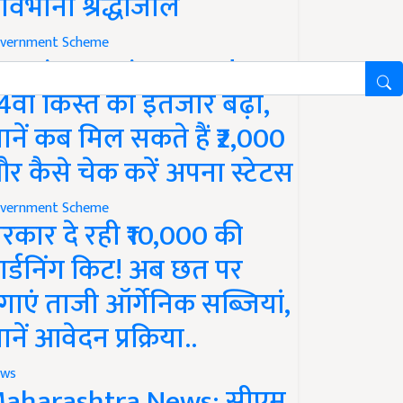
ावभीनी श्रद्धांजलि
vernment Scheme
M Kisan Yojana Update:
4वीं किस्त का इंतजार बढ़ा,
ानें कब मिल सकते हैं ₹2,000
र कैसे चेक करें अपना स्टेटस
vernment Scheme
रकार दे रही ₹10,000 की
ार्डनिंग किट! अब छत पर
गाएं ताजी ऑर्गेनिक सब्जियां,
ानें आवेदन प्रक्रिया..
ws
aharashtra News: सीएम