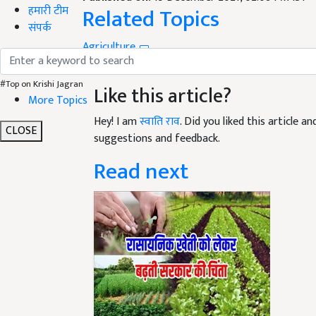
Related Topics
हमारी टीम
संपर्क
Agriculture
Organic Farming
Kamal Patel
पेस्टिसाइड
Like this article?
#Top on Krishi Jagran
More Topics
Hey! I am
स्वाति राव
. Did you liked this article 
suggestions and feedback.
CLOSE
Read next