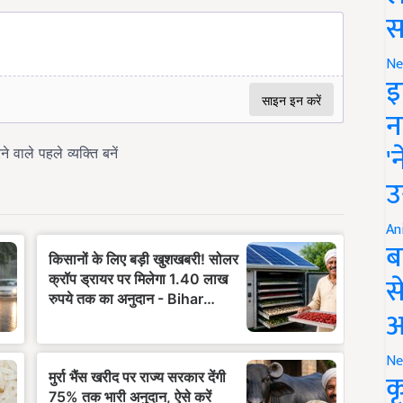
स
Ne
इ
न
'
उ
An
ब
स
आ
Ne
क