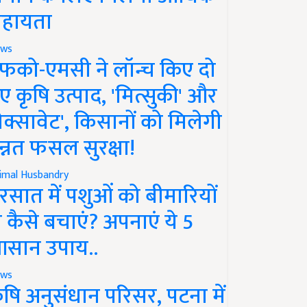
हायता
ws
फको-एमसी ने लॉन्च किए दो
ए कृषि उत्पाद, 'मित्सुकी' और
नेक्सावेट', किसानों को मिलेगी
न्नत फसल सुरक्षा!
imal Husbandry
रसात में पशुओं को बीमारियों
े कैसे बचाएं? अपनाएं ये 5
सान उपाय..
ws
ृषि अनुसंधान परिसर, पटना में