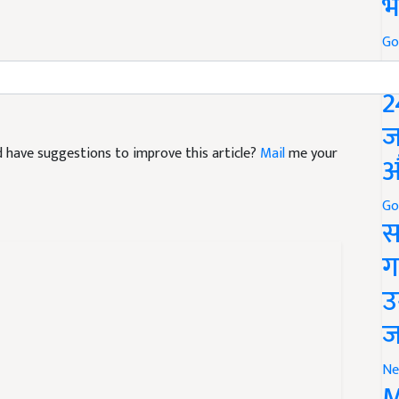
भ
Go
P
2
ज
and have suggestions to improve this article?
Mail
me your
औ
Go
स
ग
उ
ज
Ne
M