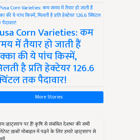
usa Corn Varieties: कम
मय में तैयार हो जाती हैं
क्का की ये पांच किस्में,
िलती है प्रति हेक्टेयर 126.6
्विंटल तक पैदावार!
More Stories
हम व्हाट्सएप पर हैं! कृषि से संबंधित देशभर की सभी
लेटेस्ट ख़बरें मोबाइल में पढ़ने के लिए हमारे व्हाट्सएप से
जुड़ें.