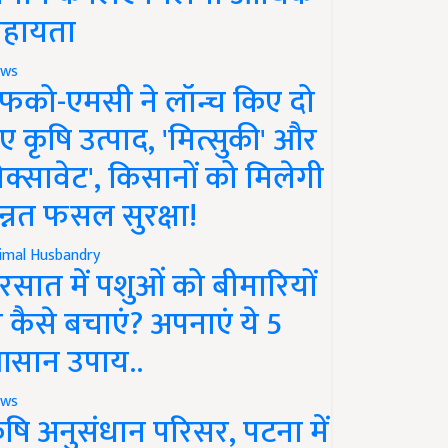
हायता
ws
फको-एमसी ने लॉन्च किए दो
ए कृषि उत्पाद, 'मित्सुकी' और
नेक्सावेट', किसानों को मिलेगी
न्नत फसल सुरक्षा!
imal Husbandry
रसात में पशुओं को बीमारियों
े कैसे बचाएं? अपनाएं ये 5
सान उपाय..
ws
ृषि अनुसंधान परिसर, पटना में