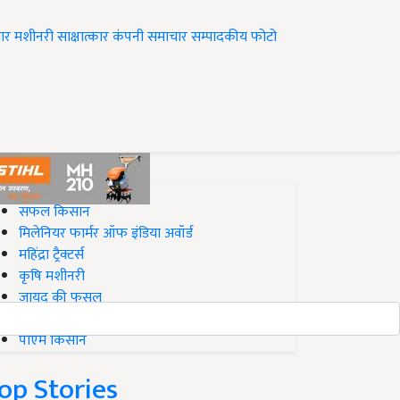
ार
मशीनरी
साक्षात्कार
कंपनी समाचार
सम्पादकीय
फोटो
op on Krishi Jagran
सफल किसान
मिलेनियर फार्मर ऑफ इंडिया अवॉर्ड
महिंद्रा ट्रैक्टर्स
कृषि मशीनरी
जायद की फसल
बिज़नेस आइडियाज
पीएम किसान
op Stories