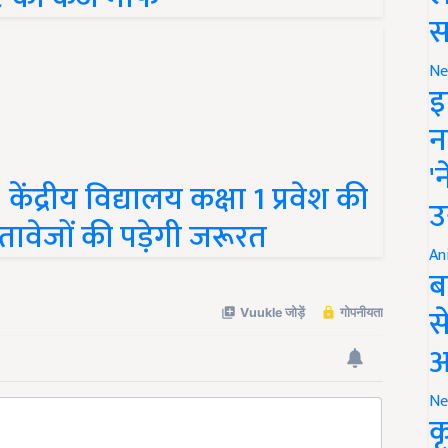
स
Ne
इ
न
द्रीय विद्यालय कक्षा 1 प्रवेश की
'
्तावेजों की पड़ेगी जरूरत
उ
An
ब
स
आ
Ne
क