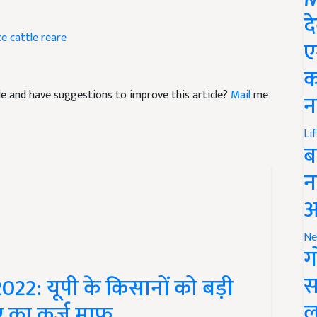
द
te
cattle reare
ए
क
icle and have suggestions to improve this article?
Mail
me
न
Li
ब
न
आ
Ne
ग
22: यूपी के किसानों को बड़ी
स
ए का कर्ज माफ
ल