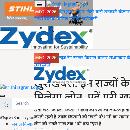
MFOI 2026
होम
ख़बरें
मौसम
खेती-बाड़ी
सरकारी योजना
गैलरी
वीडियो
मासिक पत्रिका
डायरेक्टरी
हिंदी
MFOI 2026
न्यूज़ रैप
सफल किसान
बाजार
साक्षात्कार
क
Home
ख़बरें
खुशखबरी: इन राज्यों के
मिलेगा लोन, पढ़ें पूरी 
खेती करने के लिए किसान भाइयों को ऋण की जरूरत होती ह
करती रहती हैं. ताकि किसानों को किसी परेशानी का सामना ना 
#Top on Krishi Jagran
लोन को अगले साल तक आगे बढ़ा दिया है.
सफल किसान