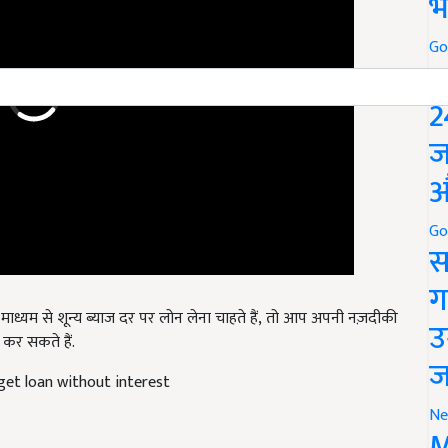
भ
Go
P
2
ज
औ
Go
स
ग
 माध्यम से शून्य ब्याज दर पर लोन लेना चाहते हैं
, तो आप अपनी नज़दीकी
 कर सकते हैं.
उ
get loan without interest
ज
Ne
M