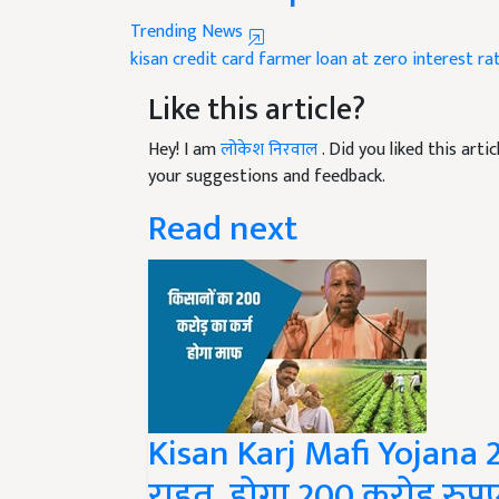
Trending News
kisan credit card
farmer
loan at zero interest ra
Like this article?
Hey! I am
लोकेश निरवाल
. Did you liked this art
your suggestions and feedback.
Read next
Kisan Karj Mafi Yojana 20
राहत, होगा 200 करोड़ रुप