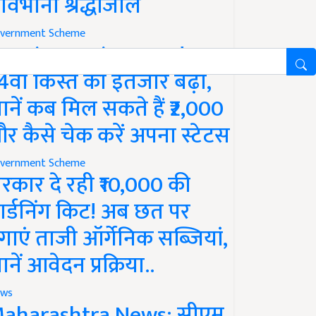
ावभीनी श्रद्धांजलि
vernment Scheme
M Kisan Yojana Update:
4वीं किस्त का इंतजार बढ़ा,
ानें कब मिल सकते हैं ₹2,000
र कैसे चेक करें अपना स्टेटस
vernment Scheme
रकार दे रही ₹10,000 की
ार्डनिंग किट! अब छत पर
गाएं ताजी ऑर्गेनिक सब्जियां,
ानें आवेदन प्रक्रिया..
ws
aharashtra News: सीएम