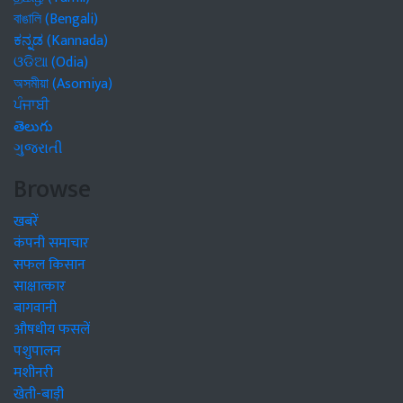
বাঙালি (Bengali)
ಕನ್ನಡ (Kannada)
ଓଡିଆ (Odia)
অসমীয়া (Asomiya)
ਪੰਜਾਬੀ
తెలుగు
ગુજરાતી
Browse
खबरें
कंपनी समाचार
सफल किसान
साक्षात्कार
बागवानी
औषधीय फसलें
पशुपालन
मशीनरी
खेती-बाड़ी