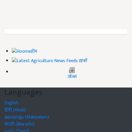
होम
ख़बरें
जॉब्स
Languages
English
हिंदी (Hindi)
മലയാളം (Malayalam)
मराठी (Marathi)
தமிழ் (Tamil)