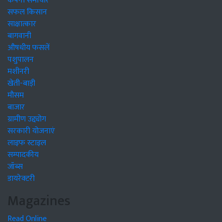
कंपनी समाचार
सफल किसान
साक्षात्कार
बागवानी
औषधीय फसलें
पशुपालन
मशीनरी
खेती-बाड़ी
मौसम
बाजार
ग्रामीण उद्द्योग
सरकारी योजनाएं
लाइफ स्टाइल
सम्पादकीय
जॉब्स
डायरेक्टरी
Magazines
Read Online