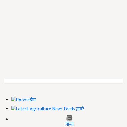
होम
ख़बरें
जॉब्स