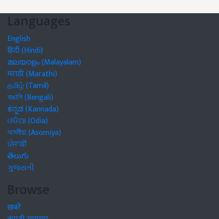
Languages
English
हिंदी (Hindi)
മലയാളം (Malayalam)
मराठी (Marathi)
தமிழ் (Tamil)
বাঙালি (Bengali)
ಕನ್ನಡ (Kannada)
ଓଡିଆ (Odia)
অসমীয়া (Asomiya)
ਪੰਜਾਬੀ
తెలుగు
ગુજરાતી
Browse
खबरें