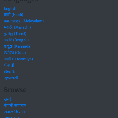
English
हिंदी (Hindi)
മലയാളം (Malayalam)
मराठी (Marathi)
தமிழ் (Tamil)
বাঙালি (Bengali)
ಕನ್ನಡ (Kannada)
ଓଡିଆ (Odia)
অসমীয়া (Asomiya)
ਪੰਜਾਬੀ
తెలుగు
ગુજરાતી
Browse
खबरें
कंपनी समाचार
सफल किसान