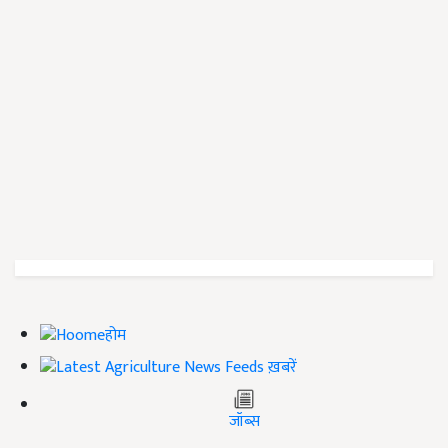
होम
ख़बरें
जॉब्स