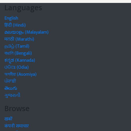
Languages
English
हिंदी (Hindi)
മലയാളം (Malayalam)
मराठी (Marathi)
தமிழ் (Tamil)
বাঙালি (Bengali)
ಕನ್ನಡ (Kannada)
ଓଡିଆ (Odia)
অসমীয়া (Asomiya)
ਪੰਜਾਬੀ
తెలుగు
ગુજરાતી
Browse
खबरें
कंपनी समाचार