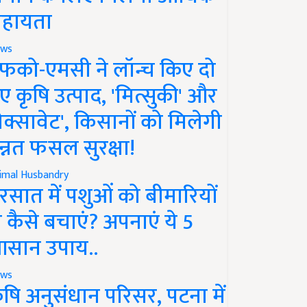
हायता
ws
फको-एमसी ने लॉन्च किए दो
ए कृषि उत्पाद, 'मित्सुकी' और
नेक्सावेट', किसानों को मिलेगी
न्नत फसल सुरक्षा!
imal Husbandry
रसात में पशुओं को बीमारियों
े कैसे बचाएं? अपनाएं ये 5
सान उपाय..
ws
ृषि अनुसंधान परिसर, पटना में