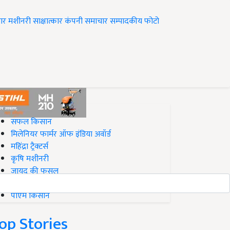
ार
मशीनरी
साक्षात्कार
कंपनी समाचार
सम्पादकीय
फोटो
op on Krishi Jagran
सफल किसान
मिलेनियर फार्मर ऑफ इंडिया अवॉर्ड
महिंद्रा ट्रैक्टर्स
कृषि मशीनरी
जायद की फसल
बिज़नेस आइडियाज
पीएम किसान
op Stories