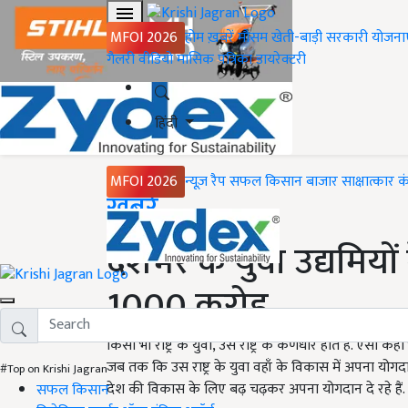
MFOI 2026
होम
ख़बरें
मौसम
खेती-बाड़ी
सरकारी योजना
गैलरी
वीडियो
मासिक पत्रिका
डायरेक्टरी
हिंदी
MFOI 2026
न्यूज़ रैप
सफल किसान
बाजार
साक्षात्कार
क
Home
ख़बरें
देशभर के युवा उद्यमिय
1000 करोड़
किसी भी राष्ट्र के युवा, उस राष्ट्र के कर्णधार होते है. ऐसा
जब तक कि उस राष्ट्र के युवा वहाँ के विकास में अपना योगदान
#Top on Krishi Jagran
देश की विकास के लिए बढ़ चढ़कर अपना योगदान दे रहे हैं.
सफल किसान