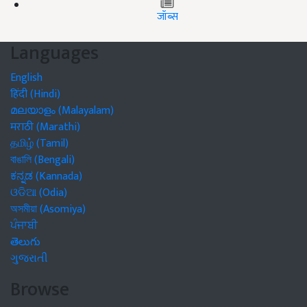
जॉब्स
Languages
English
हिंदी (Hindi)
മലയാളം (Malayalam)
मराठी (Marathi)
தமிழ் (Tamil)
বাঙালি (Bengali)
ಕನ್ನಡ (Kannada)
ଓଡିଆ (Odia)
অসমীয়া (Asomiya)
ਪੰਜਾਬੀ
తెలుగు
ગુજરાતી
Browse