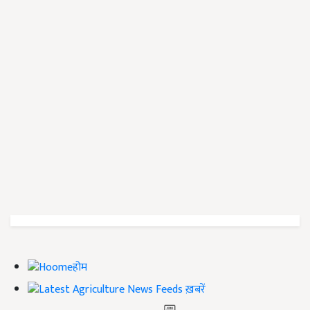
होम
ख़बरें