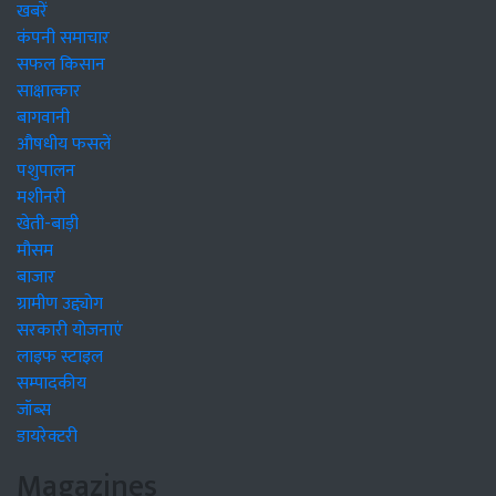
खबरें
कंपनी समाचार
सफल किसान
साक्षात्कार
बागवानी
औषधीय फसलें
पशुपालन
मशीनरी
खेती-बाड़ी
मौसम
बाजार
ग्रामीण उद्द्योग
सरकारी योजनाएं
लाइफ स्टाइल
सम्पादकीय
जॉब्स
डायरेक्टरी
Magazines