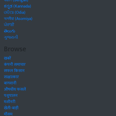
বাঙালি (Bengali)
ಕನ್ನಡ (Kannada)
ଓଡିଆ (Odia)
অসমীয়া (Asomiya)
ਪੰਜਾਬੀ
తెలుగు
ગુજરાતી
Browse
खबरें
कंपनी समाचार
सफल किसान
साक्षात्कार
बागवानी
औषधीय फसलें
पशुपालन
मशीनरी
खेती-बाड़ी
मौसम