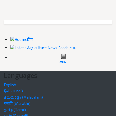
होम
ख़बरें
जॉब्स
Languages
English
हिंदी (Hindi)
മലയാളം (Malayalam)
मराठी (Marathi)
தமிழ் (Tamil)