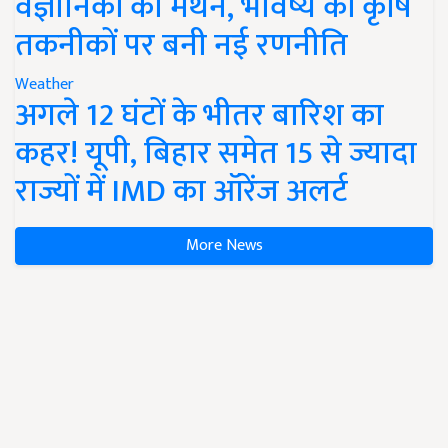
वैज्ञानिकों का मंथन, भविष्य की कृषि
तकनीकों पर बनी नई रणनीति
Weather
अगले 12 घंटों के भीतर बारिश का
कहर! यूपी, बिहार समेत 15 से ज्यादा
राज्यों में IMD का ऑरेंज अलर्ट
More News