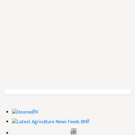
होम
ख़बरें