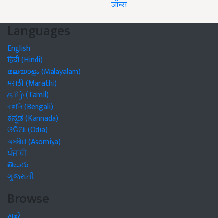
जॉब्स
Languages
English
हिंदी (Hindi)
മലയാളം (Malayalam)
मराठी (Marathi)
தமிழ் (Tamil)
বাঙালি (Bengali)
ಕನ್ನಡ (Kannada)
ଓଡିଆ (Odia)
অসমীয়া (Asomiya)
ਪੰਜਾਬੀ
తెలుగు
ગુજરાતી
Browse
खबरें