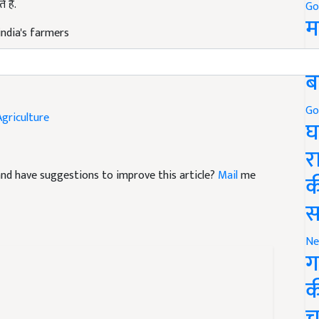
Go
ndia's farmers
म
5
ब
Agriculture
Go
घ
र
e and have suggestions to improve this article?
Mail
me
क
स
Ne
ग
क
च