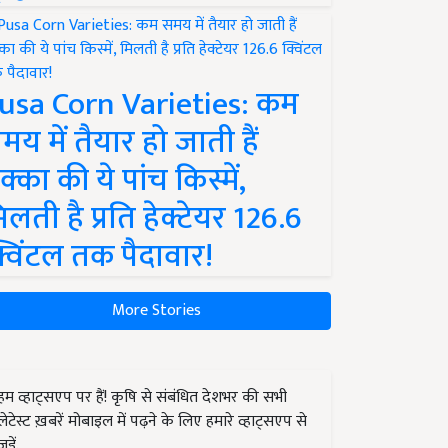
usa Corn Varieties: कम
मय में तैयार हो जाती हैं
क्का की ये पांच किस्में,
िलती है प्रति हेक्टेयर 126.6
्विंटल तक पैदावार!
More Stories
हम व्हाट्सएप पर हैं! कृषि से संबंधित देशभर की सभी
लेटेस्ट ख़बरें मोबाइल में पढ़ने के लिए हमारे व्हाट्सएप से
जुड़ें.