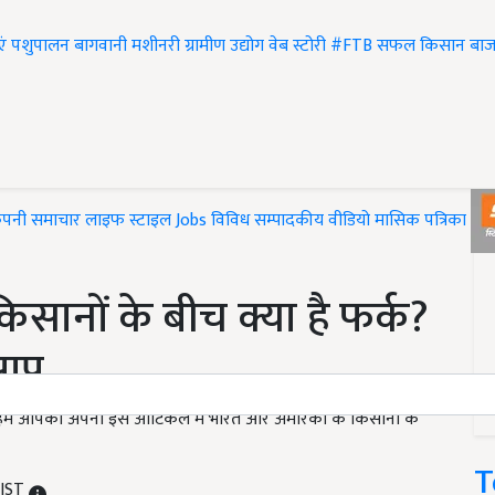
एं
पशुपालन
बागवानी
मशीनरी
ग्रामीण उद्योग
वेब स्टोरी
#FTB
सफल किसान
बाज
ंपनी समाचार
लाइफ स्टाइल
Jobs
विविध
सम्पादकीय
वीडियो
मासिक पत्रिका
#T
सानों के बीच क्या है फर्क?
 आप
िन हम आपको अपनी इस आर्टिकल में भारत और अमेरिका के किसानों के
T
 IST