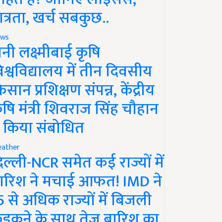
ात्रता, खर्च सबकुछ..
ws
ानी लक्ष्मीबाई कृषि
िश्वविद्यालय में तीन दिवसीय
िसान प्रशिक्षण संपन्न, केंद्रीय
ृषि मंत्री शिवराज सिंह चौहान
े किया संबोधित
ather
िल्ली-NCR समेत कई राज्यों में
ारिश ने मचाई आफत! IMD ने
5 से अधिक राज्यों में बिजली
ड़कने के साथ तेज बारिश का