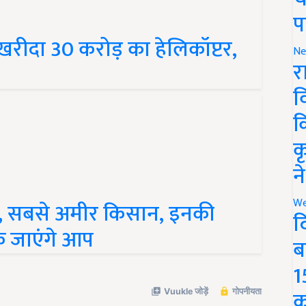
प
खरीदा 30 करोड़ का हेलिकॉप्टर,
Ne
र
व
क
क
न
 हैं, सबसे अमीर किसान, इनकी
We
 जाएंगे आप
द
ब
1
क