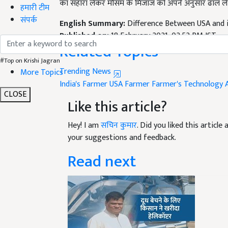
हमारी टीम
English Summary:
Difference Between USA and i
संपर्क
Published on:
18 February 2021, 02:52 PM IST
Related Topics
Trending News
#Top on Krishi Jagran
India's Farmer
USA Farmer
Farmer's Technology
More Topics
Like this article?
CLOSE
Hey! I am
सचिन कुमार
. Did you liked this articl
your suggestions and feedback.
Read next