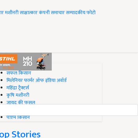
ार
मशीनरी
साक्षात्कार
कंपनी समाचार
सम्पादकीय
फोटो
op on Krishi Jagran
सफल किसान
मिलेनियर फार्मर ऑफ इंडिया अवॉर्ड
महिंद्रा ट्रैक्टर्स
कृषि मशीनरी
जायद की फसल
बिज़नेस आइडियाज
पीएम किसान
op Stories