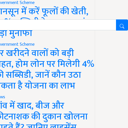
vernment Scheme
ानसून में करें फूलों की खेती,
0% सब्सिडी के साथ कमाएं
ड़ा मुनाफा
vernment Scheme
र खरीदने वालों को बड़ी
ाहत, होम लोन पर मिलेगी 4%
ी सब्सिडी, जानें कौन उठा
कता है योजना का लाभ
ws
ांव में खाद, बीज और
ीटनाशक की दुकान खोलना
ाहते हैं? जानिए लाइसेंस,