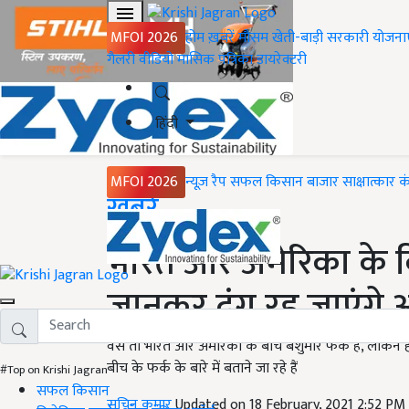
MFOI 2026
होम
ख़बरें
मौसम
खेती-बाड़ी
सरकारी योजना
गैलरी
वीडियो
मासिक पत्रिका
डायरेक्टरी
हिंदी
MFOI 2026
न्यूज़ रैप
सफल किसान
बाजार
साक्षात्कार
क
Home
ख़बरें
भारत और अमेरिका के कि
जानकर दंग रह जाएंगे
वैसे तो भारत और अमेरिका के बीच बेशुमार फर्क है, लेक
बीच के फर्क के बारे में बताने जा रहे हैं
#Top on Krishi Jagran
सफल किसान
सचिन कुमार
Updated on 18 February, 2021 2:52 PM