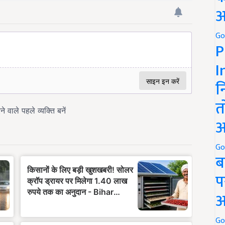
अ
Go
P
I
न
त
अ
Go
ब
प
अ
Go