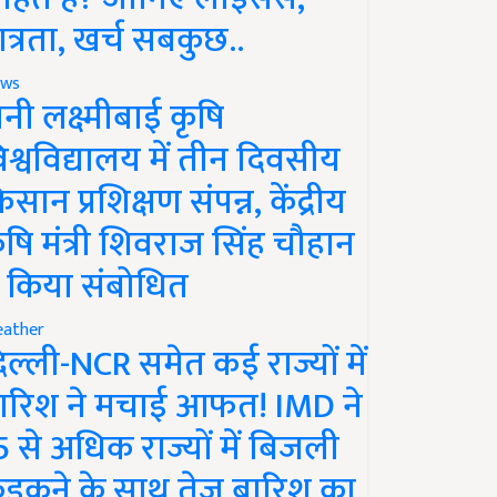
ात्रता, खर्च सबकुछ..
ws
ानी लक्ष्मीबाई कृषि
िश्वविद्यालय में तीन दिवसीय
िसान प्रशिक्षण संपन्न, केंद्रीय
ृषि मंत्री शिवराज सिंह चौहान
े किया संबोधित
ather
िल्ली-NCR समेत कई राज्यों में
ारिश ने मचाई आफत! IMD ने
5 से अधिक राज्यों में बिजली
ड़कने के साथ तेज बारिश का