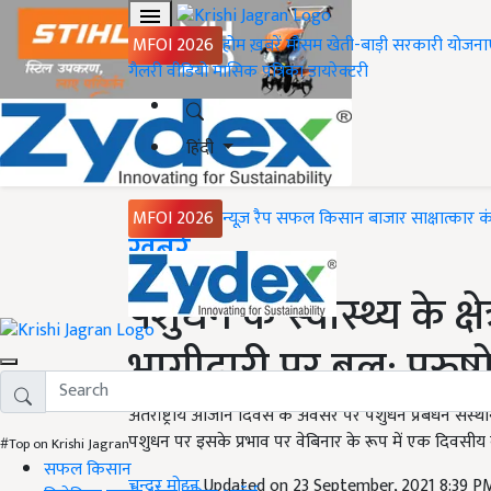
MFOI 2026
होम
ख़बरें
मौसम
खेती-बाड़ी
सरकारी योजना
गैलरी
वीडियो
मासिक पत्रिका
डायरेक्टरी
हिंदी
MFOI 2026
न्यूज़ रैप
सफल किसान
बाजार
साक्षात्कार
क
Home
ख़बरें
पशुधन के स्वास्थ्य के क्ष
भागीदारी पर बल: पुरुषो
अंतर्राष्ट्रीय ओजोन दिवस के अवसर पर पशुधन प्रबंधन संस
पशुधन पर इसके प्रभाव पर वेबिनार के रूप में एक दिवसीय वर
#Top on Krishi Jagran
सफल किसान
चन्दर मोहन
Updated on 23 September, 2021 8:39 P