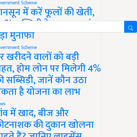
vernment Scheme
ानसून में करें फूलों की खेती,
0% सब्सिडी के साथ कमाएं
ड़ा मुनाफा
vernment Scheme
र खरीदने वालों को बड़ी
ाहत, होम लोन पर मिलेगी 4%
ी सब्सिडी, जानें कौन उठा
कता है योजना का लाभ
ws
ांव में खाद, बीज और
ीटनाशक की दुकान खोलना
ाहते हैं? जानिए लाइसेंस,