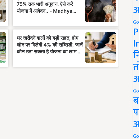
अ
Go
P
I
न
त
अ
Go
ब
प
अ
Go