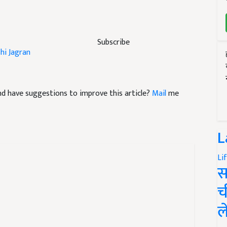
Subscribe
shi Jagran
 and have suggestions to improve this article?
Mail
me
L
Li
स
च
ल