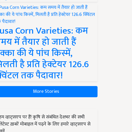
usa Corn Varieties: कम
मय में तैयार हो जाती हैं
क्का की ये पांच किस्में,
िलती है प्रति हेक्टेयर 126.6
्विंटल तक पैदावार!
More Stories
हम व्हाट्सएप पर हैं! कृषि से संबंधित देशभर की सभी
लेटेस्ट ख़बरें मोबाइल में पढ़ने के लिए हमारे व्हाट्सएप से
जुड़ें.