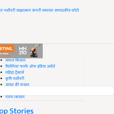
ार
मशीनरी
साक्षात्कार
कंपनी समाचार
सम्पादकीय
फोटो
op on Krishi Jagran
सफल किसान
मिलेनियर फार्मर ऑफ इंडिया अवॉर्ड
महिंद्रा ट्रैक्टर्स
कृषि मशीनरी
जायद की फसल
बिज़नेस आइडियाज
पीएम किसान
op Stories