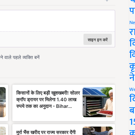
प
Ne
र
व
क
क
न
We
द
ब
1
क