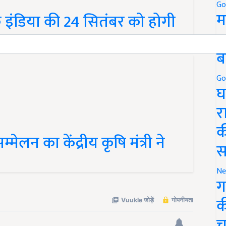
Go
म
इंडिया की 24 सितंबर को होगी
5
ब
Go
घ
र
क
मेलन का केंद्रीय कृषि मंत्री ने
स
Ne
ग
क
च