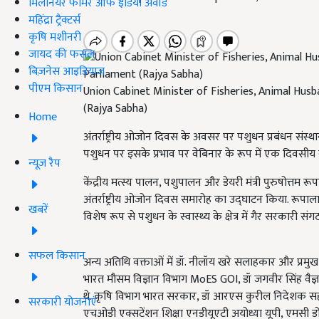
मिलेनियर फार्मर ऑफ इंडिया अवॉर्ड
महिंद्रा ट्रैक्टर्स
कृषि मशीनरी
जायद की फसल
बिज़नेस आइडियाज
पीएम किसान
Union Cabinet Minister of Fisheries, Animal Husb
(Rajya Sabha)
Home
अंतर्राष्ट्रीय ओजोन दिवस के अवसर पर पशुधन प्रबंधन संस
पशुधन पर इसके प्रभाव पर वेबिनार के रूप में एक दिवसीय वर
न्यूज़ रैप
केंद्रीय मत्स्य पालन, पशुपालन और डेयरी मंत्री पुरुषोत्तम र
अंतर्राष्ट्रीय ओजोन दिवस समारोह का उद्घाटन किया. रूपाल
खबरें
विशेष रूप से पशुधन के स्वास्थ्य के क्षेत्र में गैर सरकारी स
सफल किसान
अन्य अतिथि वक्ताओं में डॉ. नीलॉय खरे सलाहकार और प्रमुख
भारत मौसम विज्ञान विभाग MoES GOI, डॉ जगवीर सिंह वैज्
थे. कृषि विभाग भारत सरकार, डॉ आरएस कुरील निदेशक स
सरकारी योजनाएं
एचओडी एक्सटेंशन शिक्षा एनडीयूएटी अयोध्या यूपी, एमसी डोम