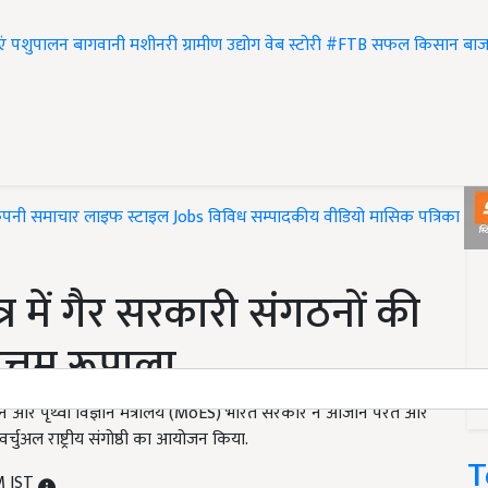
एं
पशुपालन
बागवानी
मशीनरी
ग्रामीण उद्योग
वेब स्टोरी
#FTB
सफल किसान
बाज
ंपनी समाचार
लाइफ स्टाइल
Jobs
विविध
सम्पादकीय
वीडियो
मासिक पत्रिका
#T
ेत्र में गैर सरकारी संगठनों की
त्तम रूपाला
्थान और पृथ्वी विज्ञान मंत्रालय (MoES) भारत सरकार ने ओजोन परत और
्चुअल राष्ट्रीय संगोष्ठी का आयोजन किया.
T
M IST