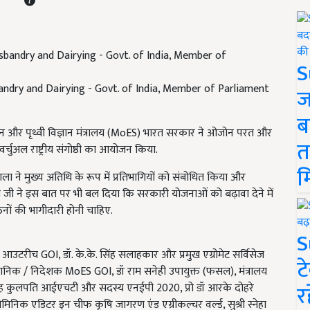
S
andry and Dairying - Govt. of India, Member of Parliament
ज
ब
्थान और पृथ्वी विज्ञान मंत्रालय (MoES) भारत सरकार ने ओजोन परत और
त
्चुअल राष्ट्रीय संगोष्ठी का आयोजन किया.
म
ूपाला ने मुख्य अतिथि के रूप में प्रतिभागियों को संबोधित किया और
ा जी ने इस बात पर भी बल दिया कि सरकारी योजनाओं को बढ़ावा देने में
ंगठनों की भागीदारी होनी चाहिए.
S
 आउटरीच GOI, डॉ. के.के. सिंह सलाहकार और प्रमुख एग्रोमेट सर्विसेज
ट
ञानिक / निदेशक MoES GOI, डॉ राम सनेही उपायुक्त (फसल), मंत्रालय
र
ह कुलपति आईएचटी और सदस्य एनईपी 2020, प्रो डॉ आरके दोहरे
िनिक एडिटर इन चीफ कृषि जागरण एंड एग्रीकल्चर वर्ल्ड, सुश्री स्नेहा